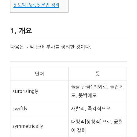
5
토익 Part 5 문법 정리
개요
다음은 토익 단어 부사를 정리한 것이다.
단어
뜻
놀랄 만큼; 의외로, 놀랍게
surprisingly
도, 뜻밖에도
swiftly
재빨리, 즉각적으로
대칭적[상칭적]으로, 균형
symmetrically
이 잡혀