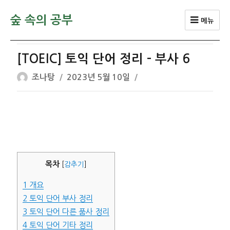
숲 속의 공부
메뉴
[TOEIC] 토익 단어 정리 – 부사 6
글
작
조나탕
2023년 5월 10일
쓴
성
이
일
자
목차
[
감추기
]
1
개요
2
토익 단어 부사 정리
3
토익 단어 다른 품사 정리
4
토익 단어 기타 정리