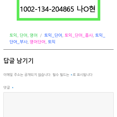
카
태
토익
,
단어
,
영어
토익_단어
,
토익_단어_품사
,
토익_
테
그
단어_부사
,
영어단어
,
토익
고
리
답글 남기기
이메일 주소는 공개되지 않습니다.
필수 필드는
*
로 표시됩니다
댓글
*