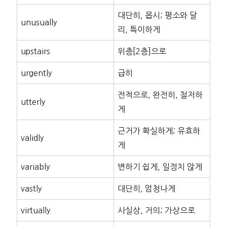
대단히, 몹시; 평소와 달
unusually
리, 특이하게
upstairs
위층[2층]으로
urgently
급히
전적으로, 완전히, 철저하
utterly
게
근거가 확실하게; 유효하
validly
게
variably
변하기 쉽게, 일정치 않게
vastly
대단히, 엄청나게
virtually
사실상, 거의; 가상으로