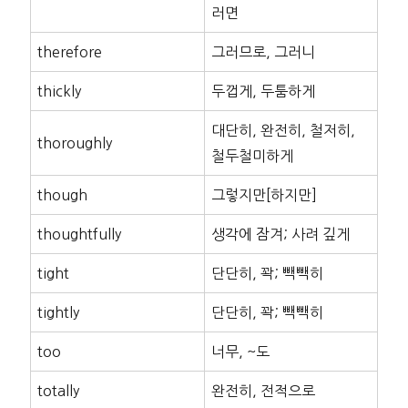
러면
therefore
그러므로, 그러니
thickly
두껍게, 두툼하게
대단히, 완전히, 철저히,
thoroughly
철두철미하게
though
그렇지만[하지만]
thoughtfully
생각에 잠겨; 사려 깊게
tight
단단히, 꽉; 빽빽히
tightly
단단히, 꽉; 빽빽히
too
너무, ~도
totally
완전히, 전적으로