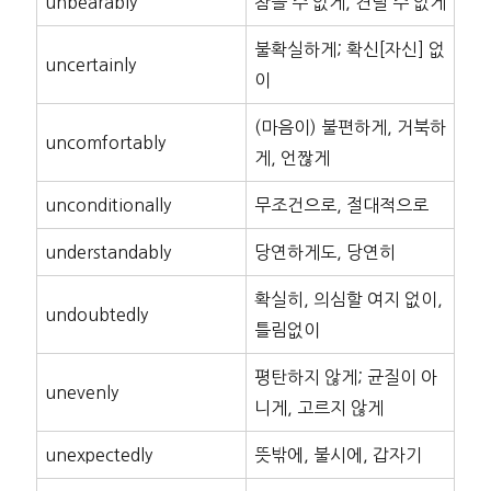
unbearably
참을 수 없게, 견딜 수 없게
불확실하게; 확신[자신] 없
uncertainly
이
(마음이) 불편하게, 거북하
uncomfortably
게, 언짢게
unconditionally
무조건으로, 절대적으로
understandably
당연하게도, 당연히
확실히, 의심할 여지 없이,
undoubtedly
틀림없이
평탄하지 않게; 균질이 아
unevenly
니게, 고르지 않게
unexpectedly
뜻밖에, 불시에, 갑자기