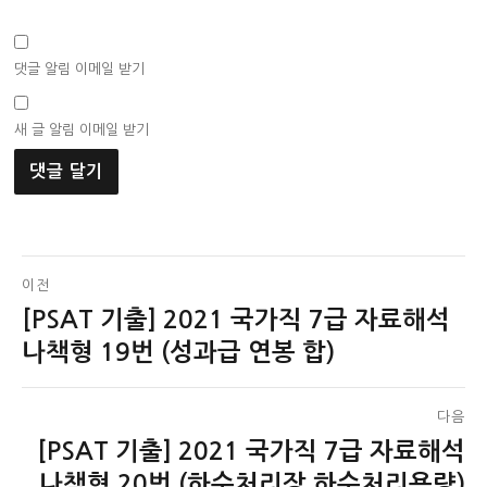
댓글 알림 이메일 받기
새 글 알림 이메일 받기
글
이전
[PSAT 기출] 2021 국가직 7급 자료해석
이
탐
전
나책형 19번 (성과급 연봉 합)
색
글:
다음
[PSAT 기출] 2021 국가직 7급 자료해석
다
음
나책형 20번 (하수처리장 하수처리용량)