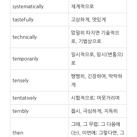
systematically
체계적으로
tastefully
고상하게, 멋있게
엄밀히 따지면 기술적으
technically
로, 기법상으로
일시적으로, 임시(변통으)
temporarily
로
팽팽히, 긴장하여, 딱딱하
tensely
게
tentatively
시험적으로; 머뭇거리며
terribly
몹시, 극심하게, 지독히
그때, 그 무렵; 그 다음에
then
(는), 이번에; 그렇다면, 그