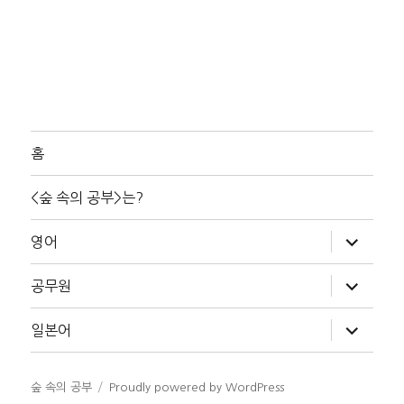
홈
<숲 속의 공부>는?
하
영어
위
메
뉴
하
공무원
확
위
장
메
뉴
하
일본어
확
위
장
메
뉴
확
숲 속의 공부
Proudly powered by WordPress
장