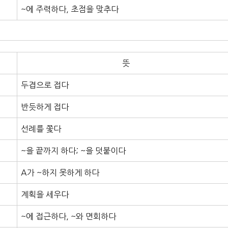
~에 주력하다, 초점을 맞추다
뜻
두겹으로 접다
반듯하게 접다
선례를 쫓다
~을 끝까지 하다; ~을 덧붙이다
A가 ~하지 못하게 하다
계획을 세우다
~에 접근하다, ~와 면회하다