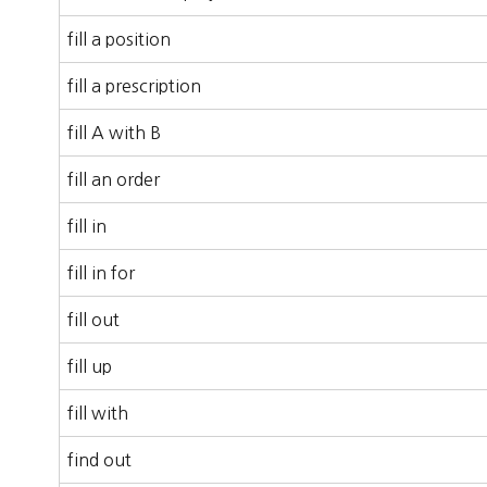
fill a position
fill a prescription
fill A with B
fill an order
fill in
fill in for
fill out
fill up
fill with
find out