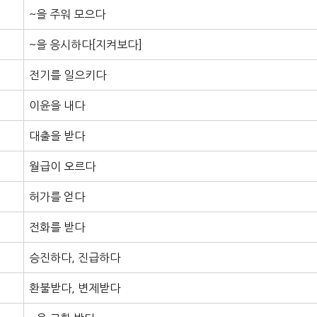
~을 주워 모으다
~을 응시하다[지켜보다]
전기를 일으키다
이윤을 내다
대출을 받다
월급이 오르다
허가를 얻다
전화를 받다
승진하다, 진급하다
환불받다, 변제받다