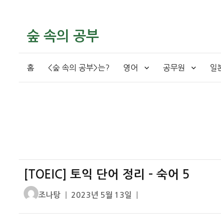
숲 속의 공부
홈
<숲 속의 공부>는?
영어
공무원
일
[TOEIC] 토익 단어 정리 – 숙어 5
글
작
조나탕
2023년 5월 13일
쓴
성
이
일