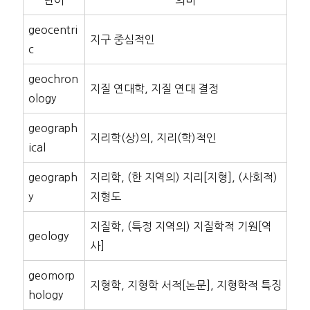
단어
의미
geocentri
지구 중심적인
c
geochron
지질 연대학, 지질 연대 결정
ology
geograph
지리학(상)의, 지리(학)적인
ical
geograph
지리학, (한 지역의) 지리[지형], (사회적)
y
지형도
지질학, (특정 지역의) 지질학적 기원[역
geology
사]
geomorp
지형학, 지형학 서적[논문], 지형학적 특징
hology