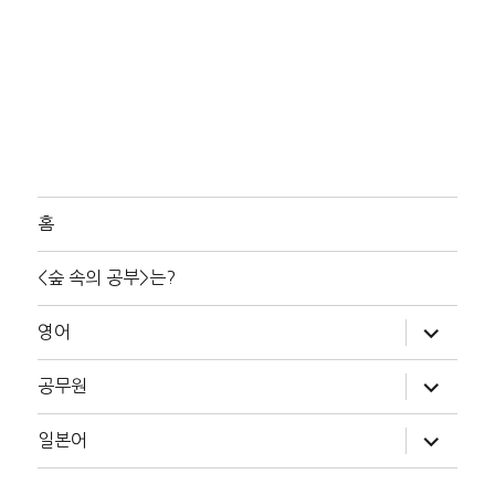
홈
<숲 속의 공부>는?
하
영어
위
메
뉴
하
공무원
확
위
장
메
뉴
하
일본어
확
위
장
메
뉴