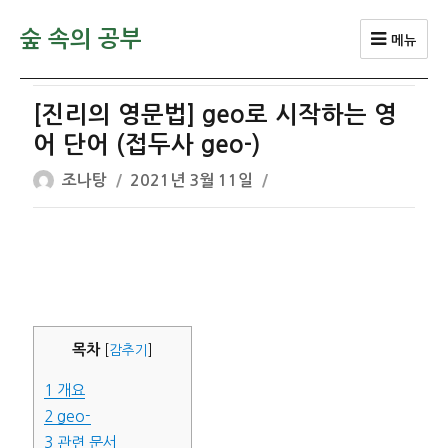
숲 속의 공부
메뉴
[진리의 영문법] geo로 시작하는 영
어 단어 (접두사 geo-)
글
작
조나탕
2021년 3월 11일
쓴
성
이
일
자
목차
[
감추기
]
1
개요
2
geo-
3
관련 문서