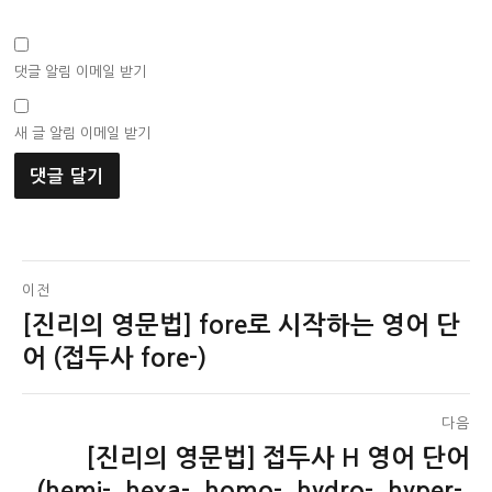
댓글 알림 이메일 받기
새 글 알림 이메일 받기
글
이전
[진리의 영문법] fore로 시작하는 영어 단
이
탐
전
어 (접두사 fore-)
색
글:
다음
[진리의 영문법] 접두사 H 영어 단어
다
음
(hemi-, hexa-, homo-, hydro-, hyper-,