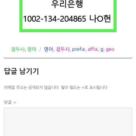
카
태
접두사
,
영어
영어
,
접두사
,
prefix
,
affix
,
g
,
geo
테
그
고
답글 남기기
리
이메일 주소는 공개되지 않습니다.
필수 필드는
*
로 표시됩니다
댓글
*