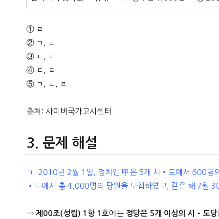
① ㄹ
② ㄱ, ㄴ
③ ㄴ, ㄷ
④ ㄷ, ㄹ
⑤ ㄱ, ㄴ, ㄹ
출처: 사이버국가고시센터
문제 해설
ㄱ. 2010년 2월 1일, 정치인 甲은 5개 시•도에서 60
•도에서 총 4,000명의 당원을 모집하였고, 같은 해 7
⇒
에는
제00조(성립) 1항 1호
정당은 5개 이상의 시•도당