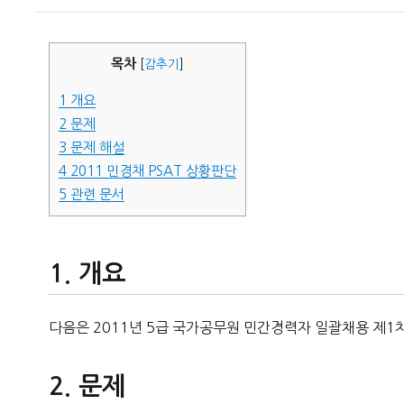
이
일
자
목차
[
감추기
]
1
개요
2
문제
3
문제 해설
4
2011 민경채 PSAT 상황판단
5
관련 문서
개요
다음은 2011년 5급 국가공무원 민간경력자 일괄채용 제1
문제