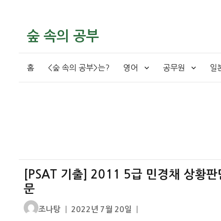
숲 속의 공부
홈
<숲 속의 공부>는?
영어
공무원
일
[PSAT 기출] 2011 5급 민경채 상황
문
글
작
조나탕
2022년 7월 20일
쓴
성