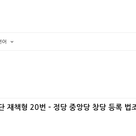
본어
판단 재책형 20번 – 정당 중앙당 창당 등록 법