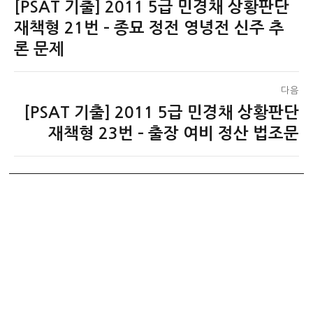
[PSAT 기출] 2011 5급 민경채 상황판단
이
탐
전
재책형 21번 – 종묘 정전 영녕전 신주 추
색
글:
론 문제
다음
[PSAT 기출] 2011 5급 민경채 상황판단
다
음
재책형 23번 – 출장 여비 정산 법조문
글: