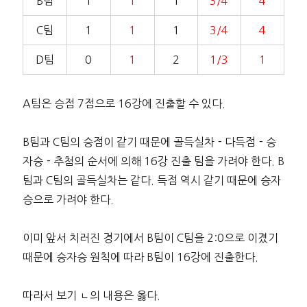
B팀
1
1
1
3/4
4
C팀
1
1
1
3/4
4
D팀
0
1
2
1/3
1
A팀은 승점 7점으로 16강에 진출할 수 있다.
B팀과 C팀의 승점이 같기 때문에 골득실차－다득점－승
자승－추첨의 순서에 의해 16강 진출 팀을 가려야 한다. B
팀과 C팀의 골득실차는 같다. 득점 역시 같기 때문에 승자
승으로 가려야 한다.
이미 앞서 치러진 경기에서 B팀이 C팀을 2:0으로 이겼기
때문에 승자승 원칙에 따라 B팀이 16강에 진출한다.
따라서 보기 ㄴ의 내용은 옳다.