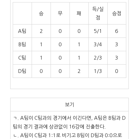
득/실
승
무
패
승점
점
A팀
2
0
0
5/1
6
B팀
1
0
1
3/4
3
C팀
1
0
1
2/3
3
D팀
0
0
2
1/3
0
보기
ㄱ. A팀이 C팀과의 경기에서 이긴다면, A팀은 B팀과 D
팀의 경기 결과에 상관없이 16강에 진출한다.
ㄴ. A팀이 C팀과 1:1로 비기고 B팀이 D팀과 0:0으로