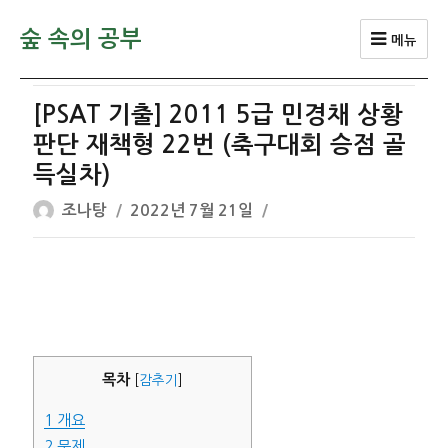
숲 속의 공부
메뉴
[PSAT 기출] 2011 5급 민경채 상황
판단 재책형 22번 (축구대회 승점 골
득실차)
글
작
조나탕
2022년 7월 21일
쓴
성
이
일
자
목차
[
감추기
]
1
개요
2
문제