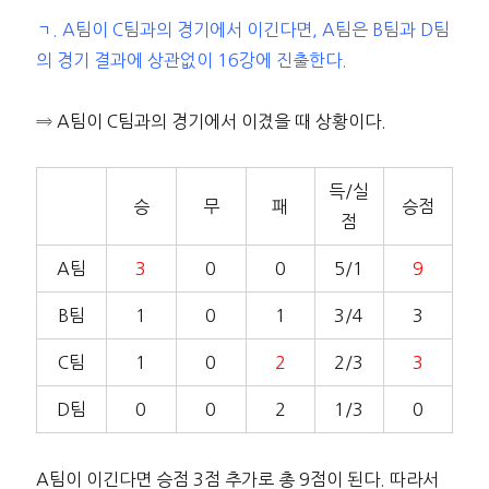
ㄱ. A팀이 C팀과의 경기에서 이긴다면, A팀은 B팀과 D팀
의 경기 결과에 상관없이 16강에 진출한다.
⇒ A팀이 C팀과의 경기에서 이겼을 때 상황이다.
득/실
승
무
패
승점
점
A팀
3
0
0
5/1
9
B팀
1
0
1
3/4
3
C팀
1
0
2
2/3
3
D팀
0
0
2
1/3
0
A팀이 이긴다면 승점 3점 추가로 총 9점이 된다. 따라서