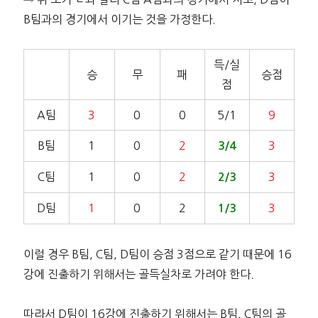
B팀과의 경기에서 이기는 것을 가정한다.
득/실
승
무
패
승점
점
A팀
3
0
0
5/1
9
B팀
1
0
2
3
3/4
C팀
1
0
2
3
2/3
D팀
1
0
2
3
1/3
이럴 경우 B팀, C팀, D팀이 승점 3점으로 같기 때문에 16
강에 진출하기 위해서는 골득실차로 가려야 한다.
따라서 D팀이 16강에 진출하기 위해서는 B팀, C팀의 골