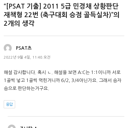
“[PSAT 기출] 2011 5급 민경채 상황판단
재책형 22번 (축구대회 승점 골득실차)”의
2개의 생각
댓
PSAT츠
글:
2022년 9월 4일, 11:48 오전
해설 감사합니다. 혹시 ㄴ. 해설을 보면 A:C는 1:1이니까 서로
1골씩 넣고 1골씩 먹힌거니까 6/2, 3/4아닌가요. 그래서 승자
승으로 판단하는거구요.
응답