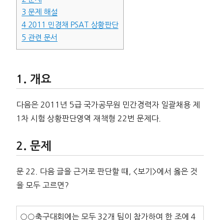
3
문제 해설
4
2011 민경채 PSAT 상황판단
5
관련 문서
개요
다음은 2011년 5급 국가공무원 민간경력자 일괄채용 제
1차 시험 상황판단영역 재책형 22번 문제다.
문제
문 22. 다음 글을 근거로 판단할 때, <보기>에서 옳은 것
을 모두 고르면?
○○축구대회에는 모두 32개 팀이 참가하여 한 조에 4