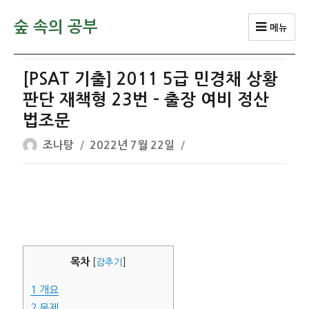
숲 속의 공부
메뉴
[PSAT 기출] 2011 5급 민경채 상황
판단 재책형 23번 – 출장 여비 정산
법조문
글
작
조나탕
2022년 7월 22일
쓴
성
이
일
자
목차
[
감추기
]
1
개요
2
문제