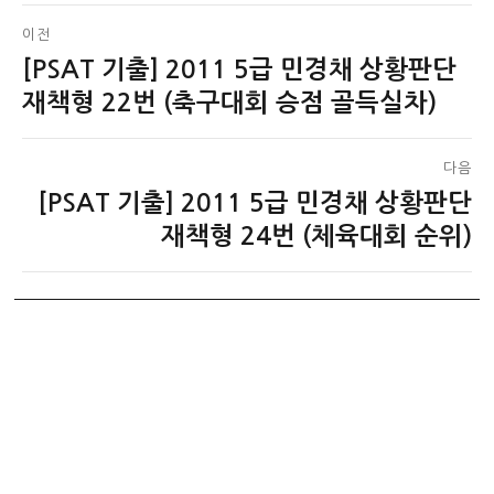
글
이전
[PSAT 기출] 2011 5급 민경채 상황판단
이
탐
전
재책형 22번 (축구대회 승점 골득실차)
색
글:
다음
[PSAT 기출] 2011 5급 민경채 상황판단
다
음
재책형 24번 (체육대회 순위)
글: