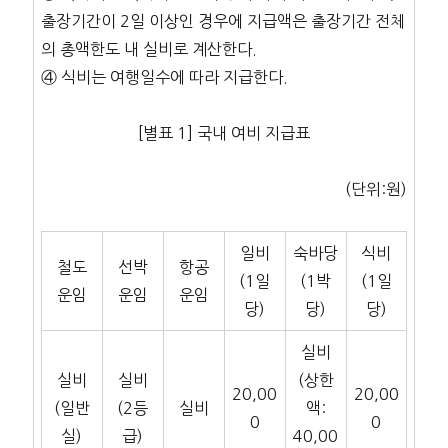
출장기간이 2일 이상인 경우에 지급액은 출장기간 전체
의 총액한도 내 실비로 계산한다.
④ 식비는 여행일수에 따라 지급한다.
[별표 1] 국내 여비 지급표
(단위:원)
일비
숙바당
식비
철도
선박
항공
(1일
(1박
(1일
운임
운임
운임
당)
당)
당)
실비
실비
실비
(상한
20,00
20,00
(일반
(2등
실비
액:
0
0
실)
급)
40,00