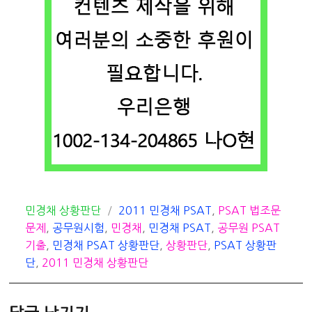
카
태
민경채 상황판단
2011 민경채 PSAT
,
PSAT 법조문
테
그
문제
,
공무원시험
,
민경채
,
민경채 PSAT
,
공무원 PSAT
고
기출
,
민경채 PSAT 상황판단
,
상황판단
,
PSAT 상황판
리
단
,
2011 민경채 상황판단