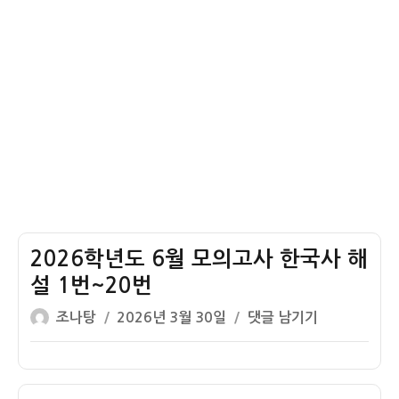
사
1
번
해
설
–
청
동
기
시
대
2026학년도 6월 모의고사 한국사 해
설 1번~20번
글
작
2026
조나탕
2026년 3월 30일
댓글 남기기
쓴
성
학
이
일
년
자
도