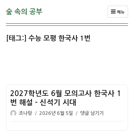
숲 속의 공부
메뉴
[태그:]
수능 모평 한국사 1번
2027학년도 6월 모의고사 한국사 1
번 해설 – 신석기 시대
글
작
2027
조나탕
2026년 6월 5일
댓글 남기기
쓴
성
학
이
일
년