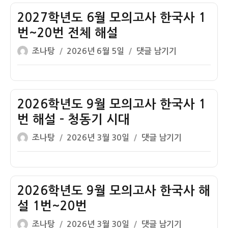
자
도
6
2027학년도 6월 모의고사 한국사 1
월
번~20번 전체 해설
모
글
작
2027
조나탕
2026년 6월 5일
댓글 남기기
의
쓴
성
학
고
이
일
년
사
자
도
한
6
2026학년도 9월 모의고사 한국사 1
국
월
사
번 해설 – 청동기 시대
모
1
글
작
2026
조나탕
2026년 3월 30일
댓글 남기기
의
번
쓴
성
학
고
해
이
일
년
사
설
자
도
한
–
9
2026학년도 9월 모의고사 한국사 해
국
신
월
사
설 1번~20번
석
모
1
기
글
작
2026
조나탕
2026년 3월 30일
댓글 남기기
의