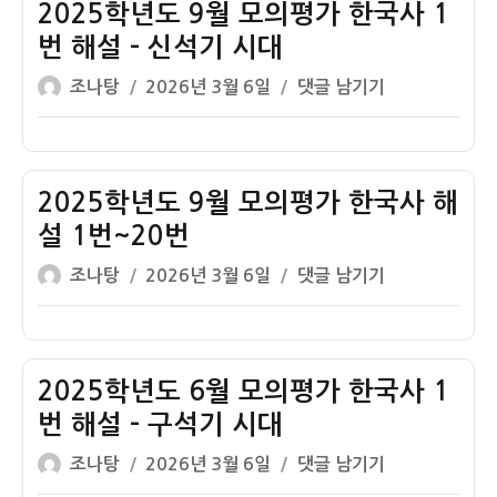
6
2025학년도 9월 모의평가 한국사 1
월
번 해설 – 신석기 시대
모
글
작
2025
조나탕
2026년 3월 6일
댓글 남기기
의
쓴
성
학
고
이
일
년
사
자
도
한
9
2025학년도 9월 모의평가 한국사 해
국
월
사
설 1번~20번
모
해
글
작
2025
조나탕
2026년 3월 6일
댓글 남기기
의
설
쓴
성
학
평
1
이
일
년
가
번
자
도
한
~20
9
2025학년도 6월 모의평가 한국사 1
국
번
월
사
번 해설 – 구석기 시대
모
1
글
작
2025
조나탕
2026년 3월 6일
댓글 남기기
의
번
쓴
성
학
평