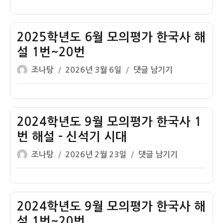
해
이
일
년
가
설
자
도
한
–
6
2025학년도 6월 모의평가 한국사 해
국
신
월
사
설 1번~20번
석
모
해
기
글
작
2025
조나탕
2026년 3월 6일
댓글 남기기
의
설
시
쓴
성
학
평
1
대
이
일
년
가
번
자
도
한
~20
6
2024학년도 9월 모의평가 한국사 1
국
번
월
사
번 해설 – 신석기 시대
모
1
글
작
2024
조나탕
2026년 2월 23일
댓글 남기기
의
번
쓴
성
학
평
해
이
일
년
가
설
자
도
한
–
9
2024학년도 9월 모의평가 한국사 해
국
구
월
사
설 1번~20번
석