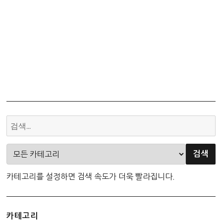
대
번
매
~20
번
김
카테고리를 설정하면 검색 속도가 더욱 빨라집니다.
카테고리