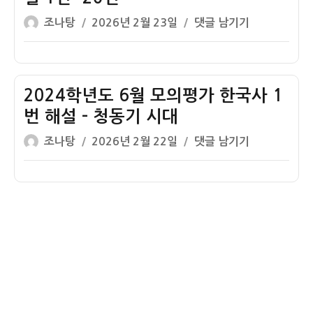
모
해
기
글
작
2024
조나탕
2026년 2월 23일
댓글 남기기
의
설
시
쓴
성
학
평
1
대
이
일
년
가
번
자
도
한
~20
9
2024학년도 6월 모의평가 한국사 1
국
번
월
사
번 해설 – 청동기 시대
모
1
글
작
2024
조나탕
2026년 2월 22일
댓글 남기기
의
번
쓴
성
학
평
해
이
일
년
가
설
자
도
한
–
6
국
신
월
사
석
모
해
기
의
설
시
평
1
대
가
번