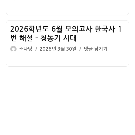
번
시
쓴
성
학
고
~20
대
이
일
년
사
번
자
도
한
전
9
2026학년도 6월 모의고사 한국사 1
국
체
월
사
번 해설 – 청동기 시대
해
모
1
설
글
작
2026
조나탕
2026년 3월 30일
댓글 남기기
의
번
쓴
성
학
고
해
이
일
년
사
설
자
도
한
–
6
국
청
월
사
동
모
해
기
의
설
시
고
1
대
사
번
한
~20
국
번