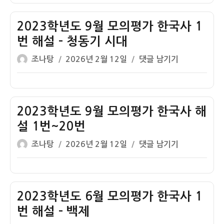
자
도
6
2023학년도 9월 모의평가 한국사 1
월
번 해설 – 청동기 시대
모
글
작
2023
조나탕
2026년 2월 12일
댓글 남기기
의
쓴
성
학
평
이
일
년
가
자
도
한
9
2023학년도 9월 모의평가 한국사 해
국
월
사
설 1번~20번
모
해
글
작
2023
조나탕
2026년 2월 12일
댓글 남기기
의
설
쓴
성
학
평
1
이
일
년
가
번
자
도
한
~20
9
2023학년도 6월 모의평가 한국사 1
국
번
월
사
번 해설 – 백제
모
1