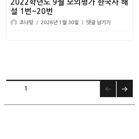
9
2022학년도 9월 모의평가 한국사 해
국
백
월
사
설 1번~20번
제
모
해
글
작
2022
조나탕
2026년 1월 30일
댓글 남기기
의
설
쓴
성
학
평
1
이
일
년
가
번
자
도
한
~20
9
국
번
월
사
모
1
의
번
평
해
글
페이지
1
가
설
한
다음
페
–
쪽
국
청
사
이
동
해
기
설
지
시
1