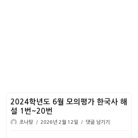
한
~20
국
번
사
1
번
해
설
–
청
동
기
시
대
2024학년도 6월 모의평가 한국사 해
설 1번~20번
글
작
2024
조나탕
2026년 2월 12일
댓글 남기기
쓴
성
학
이
일
년