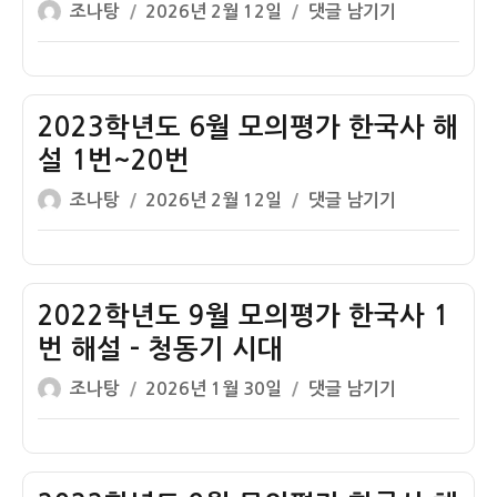
글
작
2023
조나탕
2026년 2월 12일
댓글 남기기
의
번
쓴
성
학
평
해
이
일
년
가
설
자
도
한
–
6
2023학년도 6월 모의평가 한국사 해
국
청
월
사
설 1번~20번
동
모
해
기
글
작
2023
조나탕
2026년 2월 12일
댓글 남기기
의
설
시
쓴
성
학
평
1
대
이
일
년
가
번
자
도
한
~20
6
2022학년도 9월 모의평가 한국사 1
국
번
월
사
번 해설 – 청동기 시대
모
1
글
작
2022
조나탕
2026년 1월 30일
댓글 남기기
의
번
쓴
성
학
평
해
이
일
년
가
설
자
도
한
–