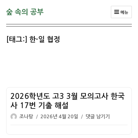
숲 속의 공부
메뉴
[태그:]
한·일 협정
2026학년도 고3 3월 모의고사 한국
사 17번 기출 해설
글
작
2026
조나탕
2026년 4월 20일
댓글 남기기
쓴
성
학
이
일
년