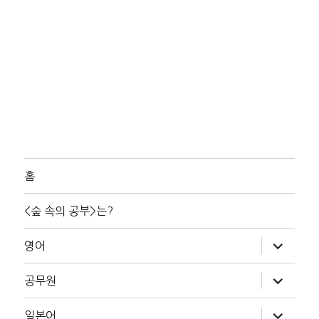
홈
<숲 속의 공부>는?
하
영어
위
메
뉴
하
공무원
확
위
장
메
뉴
하
일본어