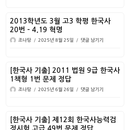
이
일
경
위
자
찰
한
간
2013학년도 3월 고3 학평 한국사
노
부
력
20번 – 4.19 혁명
후
글
작
2013
조나탕
2025년 8월 25일
댓글 남기기
보
쓴
성
학
생
이
일
년
한
자
도
국
3
[한국사 기출] 2011 법원 9급 한국사
사
월
38
1책형 1번 문제 정답
고
번
글
작
[한
조나탕
2025년 6월 26일
댓글 남기기
3
문
쓴
성
국
학
제
이
일
사
평
정
자
기
한
답
출]
[한국사 기출] 제12회 한국사능력검
국
–
2011
사
정시험 고급 49번 문제 정답
전