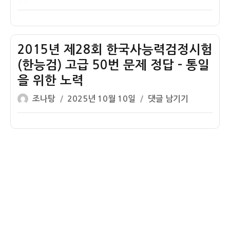
쟁
쓴
성
학
사
이
일
년
15
자
도
번
수
2015년 제28회 한국사능력검정시험
해
능
설
(한능검) 고급 50번 문제 정답 – 통일
한
–
을 위한 노력
국
3.1
글
작
사
2015
조나탕
2025년 10월 10일
댓글 남기기
운
쓴
성
20
년
동
이
일
번
제
자
해
28
설
회
–
한
6
국
월
사
민
능
주
력
항
검