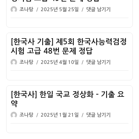
법
20
태
글
작
[한
조나탕
2025년 5월 25일
댓글 남기기
원
번
일,
쓴
성
국
9
–
3
이
일
사
급
4.19
선
자
기
한
혁
개
출]
[한국사 기출] 제5회 한국사능력검정
국
명
헌,
제
사
시험 고급 48번 문제 정답
한
12
1
일
글
작
[한
조나탕
2025년 4월 10일
댓글 남기기
회
책
국
쓴
성
국
한
형
교
이
일
사
국
1
정
자
기
사
번
상
출]
[한국사] 한일 국교 정상화 – 기출 요
능
문
화
제
력
약
제
5
검
정
글
작
[한
조나탕
2025년 1월 21일
댓글 남기기
회
정
답
쓴
성
국
한
시
이
일
사]
국
험
자
한