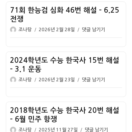
자
도
고
71회 한능검 심화 46번 해설 – 6.25
3
전쟁
3
글
작
71
조나탕
2026년 2월 28일
댓글 남기기
월
쓴
성
회
모
이
일
한
의
자
능
고
검
2024학년도 수능 한국사 15번 해설
사
심
한
– 3.1 운동
화
국
글
작
2024
조나탕
2026년 2월 23일
댓글 남기기
46
사
쓴
성
학
번
17
이
일
년
해
번
자
도
설
기
수
2018학년도 수능 한국사 20번 해설
–
출
능
6.25
– 6월 민주 항쟁
해
한
전
설
글
작
2018
조나탕
2025년 11월 27일
댓글 남기기
국