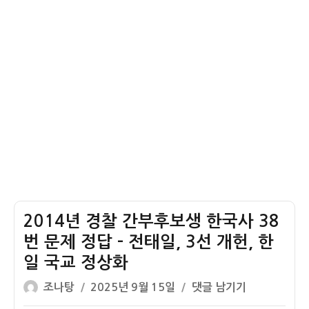
쟁
정
시
험
(한
능
검)
고
급
50
번
문
제
2014년 경찰 간부후보생 한국사 38
정
답
번 문제 정답 – 전태일, 3선 개헌, 한
–
일 국교 정상화
통
글
작
2014
조나탕
2025년 9월 15일
댓글 남기기
일
쓴
성
년
을