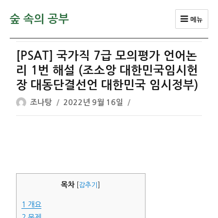
숲 속의 공부
메뉴
[PSAT] 국가직 7급 모의평가 언어논
리 1번 해설 (조소앙 대한민국임시헌
장 대동단결선언 대한민국 임시정부)
글
작
조나탕
2022년 9월 16일
쓴
성
이
일
자
목차
[
감추기
]
1
개요
2
문제