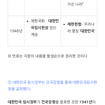
가진 나라”
제헌국회 –
대한민
– 우리나
제헌헌법
정신
국임시헌장
1948년
라 명칭 ‘
‘
대한민국
계승
위 연표는 지문의 내용을 발생순으로 정리한 것이다
① 대한민국 임시정부는 건국강령을 통해 대한민국임시헌
장을 공포했다.
가
을 발표한 것은
이
대한민국 임시정부
건국강령
1941년