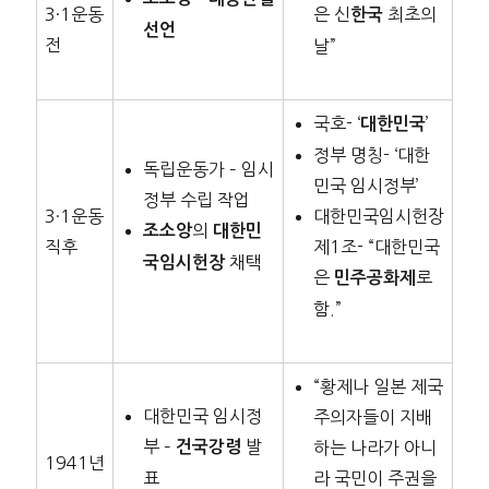
3·1운동
은 신
최초의
한국
선언
전
날”
국호- ‘
’
대한민국
정부 명칭- ‘대한
독립운동가 – 임시
민국 임시정부’
정부 수립 작업
3·1운동
대한민국임시헌장
의
조소앙
대한민
직후
제1조- “대한민국
채택
국임시헌장
은
로
민주공화제
함.”
“황제나 일본 제국
대한민국 임시정
주의자들이 지배
부 –
발
건국강령
하는 나라가 아니
1941년
표
라 국민이 주권을