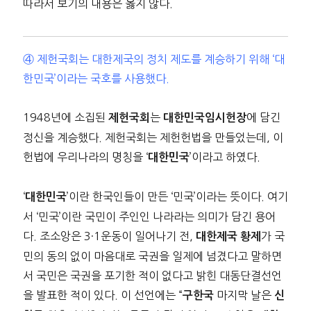
따라서 보기의 내용은 옳지 않다.
④ 제헌국회는 대한제국의 정치 제도를 계승하기 위해 ‘대
한민국’이라는 국호를 사용했다.
1948년에 소집된
는
에 담긴
제헌국회
대한민국임시헌장
정신을 계승했다. 제헌국회는 제헌헌법을 만들었는데, 이
헌법에 우리나라의 명칭을 ‘
’이라고 하였다.
대한민국
‘
’이란 한국인들이 만든 ‘민국’이라는 뜻이다. 여기
대한민국
서 ‘민국’이란 국민이 주인인 나라라는 의미가 담긴 용어
다. 조소앙은 3·1운동이 일어나기 전,
가 국
대한제국 황제
민의 동의 없이 마음대로 국권을 일제에 넘겼다고 말하면
서 국민은 국권을 포기한 적이 없다고 밝힌 대동단결선언
을 발표한 적이 있다. 이 선언에는 “
마지막 날은
구한국
신