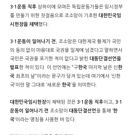
상하이에 모여든 독립운동가들은 임시정부
3·1운동 직후
를 만들기 위한 첫걸음으로 조소앙이 기초한
대한민국임
했다.
시헌장을 채택
, 조소앙은 대한제국 황제가 국민
3·1운동이 일어나기 전
의 동의 없이 마음대로 국권을 일제에 넘겼다고 말하면서
국민은 국권을 포기한 적이 없다고 밝힌
대동단결선언을
한 적이 있다. 이 선언에는 “구
마지막 날은 신
발표
한국
한
최초의 날”이라는 문구가 담겨 있는데 여기에서 ‘신한
국
국’이란 말 그대로 ‘새로운
’을 의미한다.
한국
이 채택된 것은
이고,
대한민국임시헌장
3·1운동 직후
3·1
조소앙이
을 통해 ‘
운동이 일어나기 전
대동단결선언
한
‘이라는 명칭을 사용한 바 있다.
국