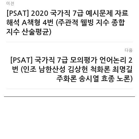
글
이전
[PSAT] 2020 국가직 7급 예시문제 자료
이
탐
전
해석 A책형 4번 (주관적 웰빙 지수 종합
색
글:
지수 산술평균)
다음
[PSAT] 국가직 7급 모의평가 언어논리 2
다
음
번 (인조 남한산성 김상헌 척화론 최명길
글:
주화론 송시열 효종 노론)