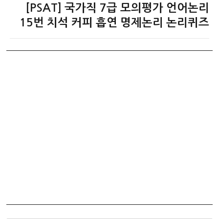
[PSAT] 국가직 7급 모의평가 언어논리
다
음
15번 치석 커피 흡연 명제논리 논리퀴즈
글: