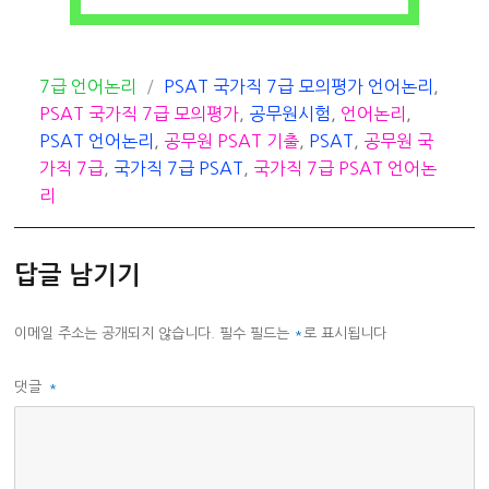
카
태
7급 언어논리
PSAT 국가직 7급 모의평가 언어논리
,
테
그
PSAT 국가직 7급 모의평가
,
공무원시험
,
언어논리
,
고
PSAT 언어논리
,
공무원 PSAT 기출
,
PSAT
,
공무원 국
리
가직 7급
,
국가직 7급 PSAT
,
국가직 7급 PSAT 언어논
리
답글 남기기
이메일 주소는 공개되지 않습니다.
필수 필드는
*
로 표시됩니다
댓글
*