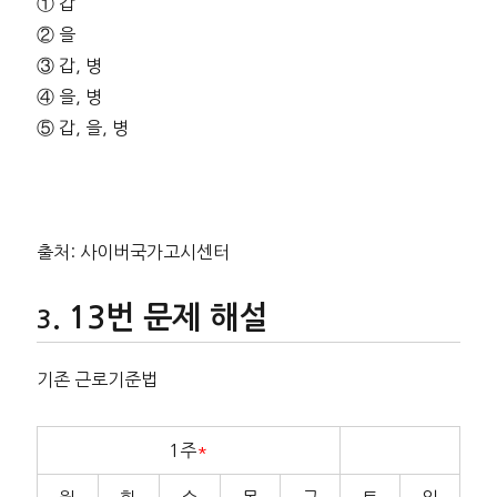
① 갑
② 을
③ 갑, 병
④ 을, 병
⑤ 갑, 을, 병
출처: 사이버국가고시센터
13번 문제 해설
기존 근로기준법
1주
*