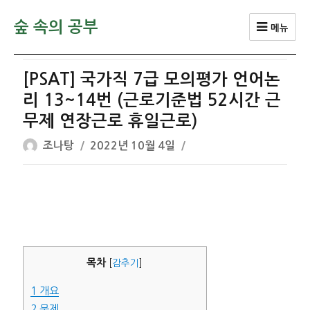
숲 속의 공부
메뉴
[PSAT] 국가직 7급 모의평가 언어논
리 13~14번 (근로기준법 52시간 근
무제 연장근로 휴일근로)
글
작
조나탕
2022년 10월 4일
쓴
성
이
일
자
목차
[
감추기
]
1
개요
2
문제