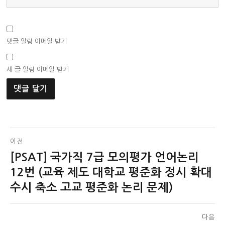
댓글 알림 이메일 받기
새 글 알림 이메일 받기
글
이전
[PSAT] 국가직 7급 모의평가 언어논리
이
탐
전
12번 (교육 제도 대학교 평준화 정시 확대
색
글:
수시 축소 고교 평준화 논리 문제)
다음