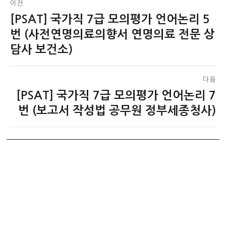
이전
[PSAT] 국가직 7급 모의평가 언어논리 5
이
탐
전
번 (사전연명의료의향서 연명의료 전문 상
색
글:
담사 보건소)
다음
[PSAT] 국가직 7급 모의평가 언어논리 7
다
음
번 (보고서 작성법 공무원 정부세종청사)
글: