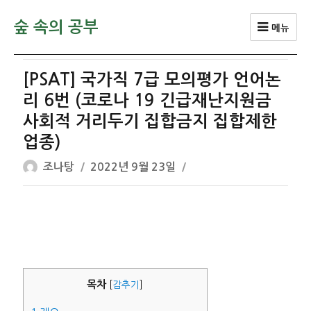
숲 속의 공부
메뉴
[PSAT] 국가직 7급 모의평가 언어논
리 6번 (코로나 19 긴급재난지원금
사회적 거리두기 집합금지 집합제한
업종)
글
작
조나탕
2022년 9월 23일
쓴
성
이
일
자
목차
[
감추기
]