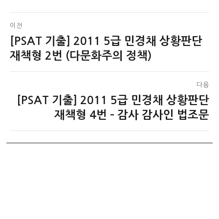
글
이전
[PSAT 기출] 2011 5급 민경채 상황판단
이
탐
전
재책형 2번 (다문화주의 정책)
색
글:
다음
[PSAT 기출] 2011 5급 민경채 상황판단
다
음
재책형 4번 – 감사 감사인 법조문
글: