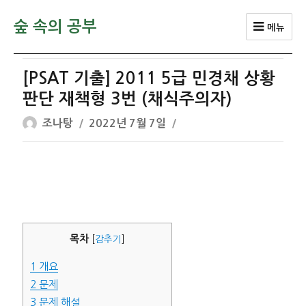
숲 속의 공부
메뉴
[PSAT 기출] 2011 5급 민경채 상황
판단 재책형 3번 (채식주의자)
글
작
조나탕
2022년 7월 7일
쓴
성
이
일
자
목차
[
감추기
]
1
개요
2
문제
3
문제 해설