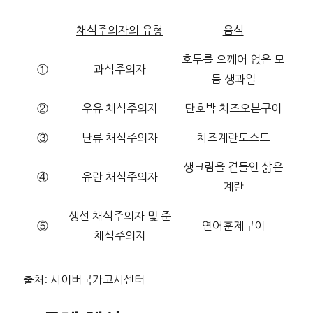
채식주의자의 유형
음식
호두를 으깨어 얹은 모
①
과식주의자
듬 생과일
②
우유 채식주의자
단호박 치즈오븐구이
③
난류 채식주의자
치즈계란토스트
생크림을 곁들인 삶은
④
유란 채식주의자
계란
생선 채식주의자 및 준
⑤
연어훈제구이
채식주의자
출처: 사이버국가고시센터