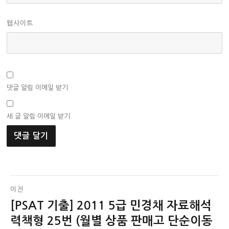
웹사이트
댓글 알림 이메일 받기
새 글 알림 이메일 받기
글
이전
[PSAT 기출] 2011 5급 민경채 자료해석
이
탐
전
력책형 25번 (월별 상품 판매고 단순이동
색