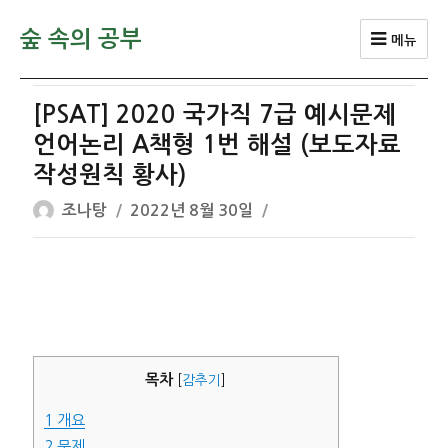
숲 속의 공부
메뉴
[PSAT] 2020 국가직 7급 예시문제
언어논리 A책형 1번 해설 (보도자료
작성원칙 황사)
글
작
조나탕
2022년 8월 30일
쓴
성
이
일
자
목차
[
감추기
]
1
개요
2
문제