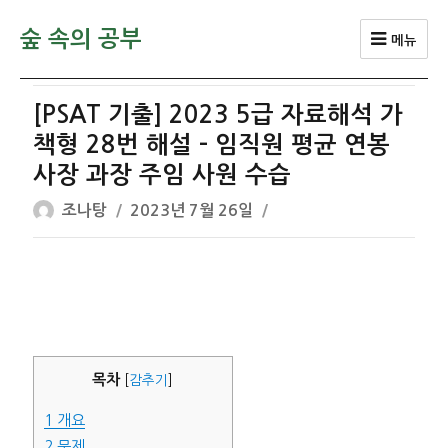
숲 속의 공부
메뉴
[PSAT 기출] 2023 5급 자료해석 가
책형 28번 해설 – 임직원 평균 연봉
사장 과장 주임 사원 수습
글
작
조나탕
2023년 7월 26일
쓴
성
이
일
자
목차
[
감추기
]
1
개요
2
문제