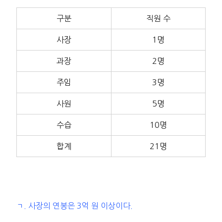
구분
직원 수
사장
1명
과장
2명
주임
3명
사원
5명
수습
10명
합계
21명
ㄱ. 사장의 연봉은 3억 원 이상이다.