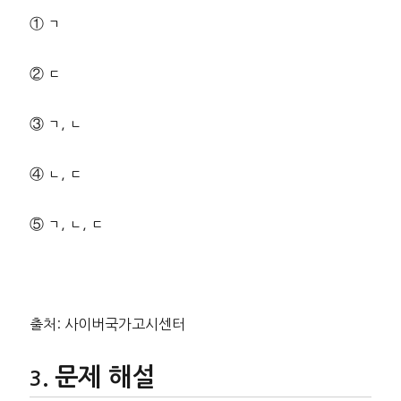
① ㄱ
② ㄷ
③ ㄱ, ㄴ
④ ㄴ, ㄷ
⑤ ㄱ, ㄴ, ㄷ
출처: 사이버국가고시센터
문제 해설