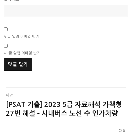
댓글 알림 이메일 받기
새 글 알림 이메일 받기
글
이전
[PSAT 기출] 2023 5급 자료해석 가책형
이
탐
전
27번 해설 – 시내버스 노선 수 인가차량
색
글:
다음