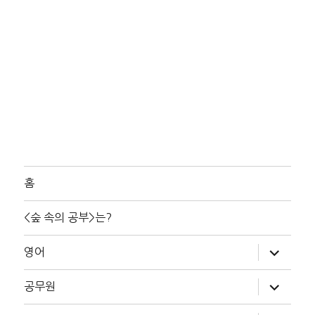
홈
<숲 속의 공부>는?
하
영어
위
메
뉴
하
공무원
확
위
장
메