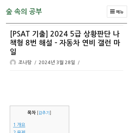
숲 속의 공부
메뉴
[PSAT 기출] 2024 5급 상황판단 나
책형 8번 해설 – 자동차 연비 갤런 마
일
글
작
조나탕
2024년 3월 28일
쓴
성
이
일
자
목차
[
감추기
]
1
개요
2
문제