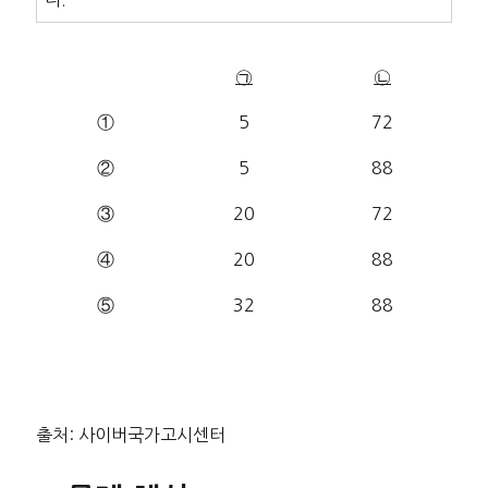
㉠
㉡
①
5
72
②
5
88
③
20
72
④
20
88
⑤
32
88
출처: 사이버국가고시센터