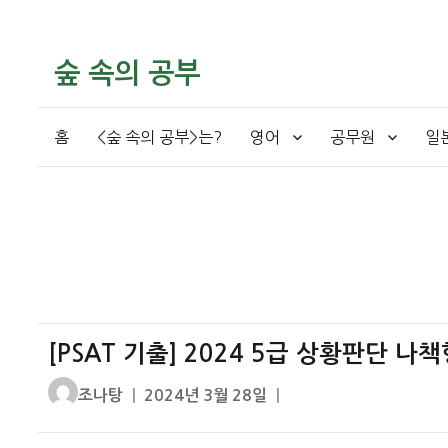
숲 속의 공부
홈
<숲 속의 공부>는?
영어
공무원
일
[PSAT 기출] 2024 5급 상황판단 
글
작
조나탕
2024년 3월 28일
쓴
성
이
일