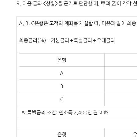
9. 다음 글과 <상황>을 근거로 판단할 때, 甲과 乙이 각
A, B, C은행은 고객의 계좌를 개설할 때, 다음과 같이 최
최종금리(%)＝기본금리＋특별금리＋우대금리
은행
A
B
C
※ 특별금리 조건: 연소득 2,400만 원 이하
은행
우