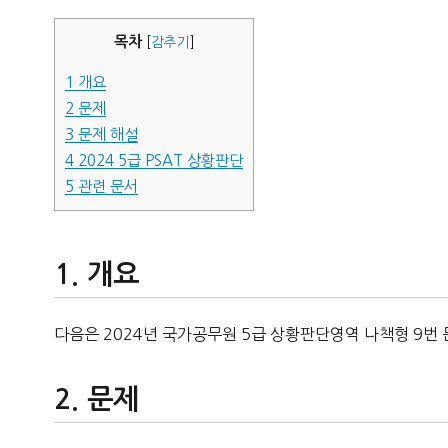
자
목차
[
감추기
]
1
개요
2
문제
3
문제 해설
4
2024 5급 PSAT 상황판단
5
관련 문서
개요
다음은 2024년 국가공무원 5급 상황판단영역 나책형 9번 
문제