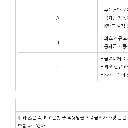
－주택청약 보유
A
－공과금 자동이
－K카드 실적 월
－최초 신규고객
B
－공과금 자동이
－급여이체 0.
C
－최초 신규고객
－K카드 실적 월
甲과 乙은 A, B, C은행 중 적용받을 최종금리가 가장 높
화를 나누었다.