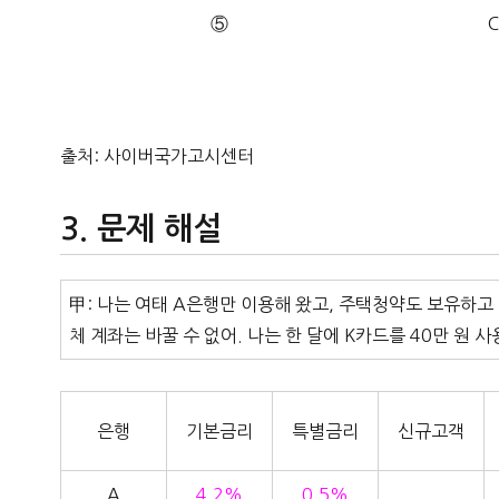
⑤
C
출처: 사이버국가고시센터
문제 해설
甲: 나는 여태 A은행만 이용해 왔고, 주택청약도 보유하고
체 계좌는 바꿀 수 없어. 나는 한 달에 K카드를 40만 원 사
은행
기본금리
특별금리
신규고객
A
4.2%
0.5%