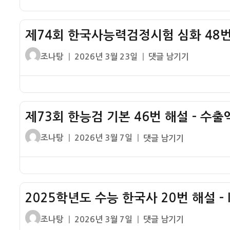
번
정
5
자
한
기
시
개
국
출
험
제74회 한국사능력검정시험 심화 48번
년
사
해
(한
계
능
설
글
작
제
조나탕
2026년 3월 23일
댓글 남기기
능
획
력
쓴
성
74
검)
검
이
일
회
심
정
자
한
화
시
국
49
험
제73회 한능검 기본 46번 해설 – 수출
사
번
(한
능
기
글
작
제
조나탕
2026년 3월 7일
댓글 남기기
능
력
출
쓴
성
73
검)
검
해
이
일
회
심
정
설
자
한
화
시
능
46
험
2025학년도 수능 한국사 20번 해설 – 
검
번
심
기
기
글
작
2025
조나탕
2026년 3월 7일
댓글 남기기
화
본
출
쓴
성
학