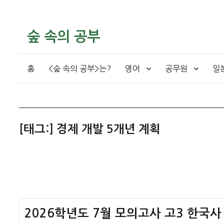
숲 속의 공부
홈
<숲 속의 공부>는?
영어
공무원
일
[태그:]
경제 개발 5개년 계획
2026학년도 7월 모의고사 고3 한국사 