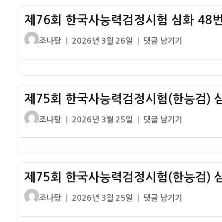
번
6
해
제76회 한국사능력검정시험 심화 48번
월
설
모
글
작
제
조나탕
2026년 3월 26일
댓글 남기기
–
의
쓴
성
76
박
고
이
일
회
정
사
자
한
희
한
국
정
국
제75회 한국사능력검정시험(한능검) 심
사
부
사
능
글
작
제
조나탕
2026년 3월 25일
댓글 남기기
18
력
쓴
성
75
번
검
이
일
회
해
정
자
한
설
시
국
–
험
제75회 한국사능력검정시험(한능검) 심
사
경
심
능
제
글
작
제
조나탕
2026년 3월 25일
댓글 남기기
화
력
개
쓴
성
75
48
검
발
이
일
회