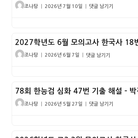
글
작
2026
조나탕
2026년 7월 10일
댓글 남기기
쓴
성
학
이
일
년
자
도
7
2027학년도 6월 모의고사 한국사 18
월
모
글
작
2027
조나탕
2026년 6월 7일
댓글 남기기
의
쓴
성
학
고
이
일
년
사
자
도
고
6
3
78회 한능검 심화 47번 기출 해설 – 
월
한
모
글
작
78
조나탕
2026년 5월 27일
댓글 남기기
국
의
쓴
성
회
사
고
이
일
한
17
사
자
능
번
한
검
해
국