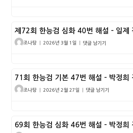
쓴
성
학
이
일
년
자
도
6
제72회 한능검 심화 40번 해설 – 일제
월
모
글
작
제
조나탕
2026년 3월 1일
댓글 남기기
의
쓴
성
72
평
이
일
회
가
자
한
한
능
국
71회 한능검 기본 47번 해설 – 박정희
검
사
심
글
작
71
조나탕
2026년 2월 27일
댓글 남기기
19
화
쓴
성
회
번
40
이
일
한
해
번
자
능
설
해
검
–
설
69회 한능검 심화 46번 해설 – 박정희
기
3
–
본