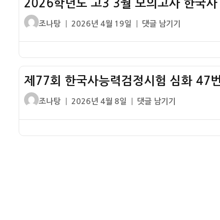
2026학년도 고3 3월 모의고사 한국사
심
설
사
화
–
글
작
2026
조나탕
2026년 4월 19일
댓글 남기기
18
47
김
쓴
성
학
번
번
영
이
일
년
해
기
삼
자
도
설
출
정
고
–
해
제77회 한국사능력검정시험 심화 47번
부
3
한
설
3
일
글
작
제
조나탕
2026년 4월 8일
댓글 남기기
–
월
국
쓴
성
77
박
모
교
이
일
회
정
의
정
자
한
희
고
상
국
정
사
화
사
부
한
능
국
력
사
검
10
정
번