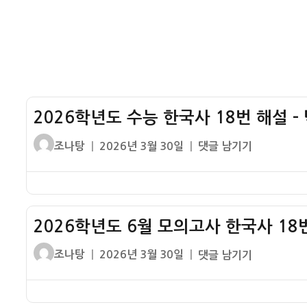
시
기
험
출
심
해
화
설
47
번
기
2026학년도 수능 한국사 18번 해설 –
출
해
글
작
2026
조나탕
2026년 3월 30일
댓글 남기기
설
쓴
성
학
이
일
년
자
도
수
2026학년도 6월 모의고사 한국사 18번
능
한
글
작
2026
조나탕
2026년 3월 30일
댓글 남기기
국
쓴
성
학
사
이
일
년
18
자
도