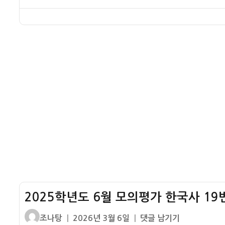
48
46
해
이
일
년
번
번
설
자
도
기
해
수
출
설
능
해
–
한
설
수
국
출
사
액
20
100
번
억
해
달
설
러
–
IMF
외
환
2025학년도 6월 모의평가 한국사 19번 
위
기
글
작
2025
조나탕
2026년 3월 6일
댓글 남기기