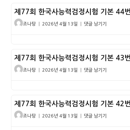
시
국
험
제77회 한국사능력검정시험 기본 44번
사
기
능
글
작
제
조나탕
2026년 4월 13일
댓글 남기기
본
력
쓴
성
77
46
검
이
일
회
번
정
자
한
기
시
국
출
험
제77회 한국사능력검정시험 기본 43번
사
해
기
능
설
글
작
제
조나탕
2026년 4월 13일
댓글 남기기
본
력
쓴
성
77
45
검
이
일
회
번
정
자
한
기
시
국
출
험
제77회 한국사능력검정시험 기본 42번
사
해
기
능
설
글
작
제
조나탕
2026년 4월 13일
댓글 남기기
본
력
쓴
성
77
44
검
이
일
회