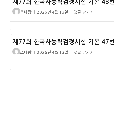
제77회 한국사능력검정시험 기본 48번
사
해
기
능
설
글
작
제
조나탕
2026년 4월 13일
댓글 남기기
본
력
쓴
성
77
50
검
이
일
회
번
정
자
한
기
시
국
출
험
제77회 한국사능력검정시험 기본 47번
사
해
기
능
설
글
작
제
조나탕
2026년 4월 13일
댓글 남기기
본
력
쓴
성
77
49
검
이
일
회
번
정
자
한
기
시
국
출
험
사
해
기
능
설
본
력
48
검
번
정
기