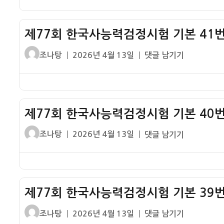
번
정
자
한
기
시
국
출
험
제77회 한국사능력검정시험 기본 41번
사
해
기
능
설
글
작
제
조나탕
2026년 4월 13일
댓글 남기기
본
력
쓴
성
77
43
검
이
일
회
번
정
자
한
기
시
국
출
험
제77회 한국사능력검정시험 기본 40번
사
해
기
능
설
글
작
제
조나탕
2026년 4월 13일
댓글 남기기
본
력
쓴
성
77
42
검
이
일
회
번
정
자
한
기
시
국
출
험
제77회 한국사능력검정시험 기본 39번
사
해
기
능
설
글
작
제
조나탕
2026년 4월 13일
댓글 남기기
본
력
쓴
성
77