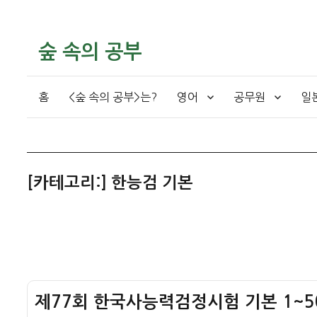
숲 속의 공부
홈
<숲 속의 공부>는?
영어
공무원
일
[카테고리:]
한능검 기본
제77회 한국사능력검정시험 기본 1~5