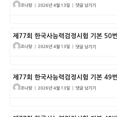
글
작
제
조나탕
2026년 4월 13일
댓글 남기기
쓴
성
77
이
일
회
자
한
국
제77회 한국사능력검정시험 기본 50번
사
능
글
작
제
조나탕
2026년 4월 13일
댓글 남기기
력
쓴
성
77
검
이
일
회
정
자
한
시
국
험
제77회 한국사능력검정시험 기본 49번
사
기
능
글
작
제
조나탕
2026년 4월 13일
댓글 남기기
본
력
쓴
성
77
1~50
검
이
일
회
번
정
자
한
전
시
국
체
험