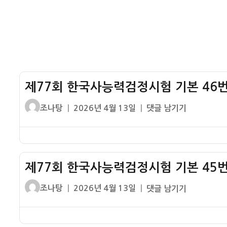
시
출
험
해
기
설
본
47
번
기
제77회 한국사능력검정시험 기본 46번
출
해
글
작
제
조나탕
2026년 4월 13일
댓글 남기기
설
쓴
성
77
이
일
회
자
한
국
제77회 한국사능력검정시험 기본 45번
사
능
글
작
제
조나탕
2026년 4월 13일
댓글 남기기
력
쓴
성
77
검
이
일
회
정
자
한