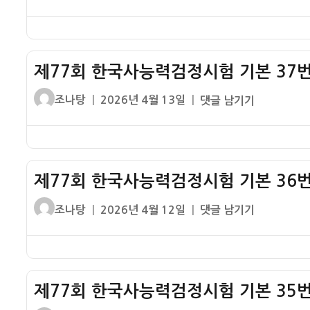
쓴
성
77
이
일
회
자
한
국
제77회 한국사능력검정시험 기본 37번
사
능
글
작
제
조나탕
2026년 4월 13일
댓글 남기기
력
쓴
성
77
검
이
일
회
정
자
한
시
국
험
제77회 한국사능력검정시험 기본 36번
사
기
능
글
작
제
조나탕
2026년 4월 12일
댓글 남기기
본
력
쓴
성
77
38
검
이
일
회
번
정
자
한
기
시
국
출
험
제77회 한국사능력검정시험 기본 35번
사
해
기
능