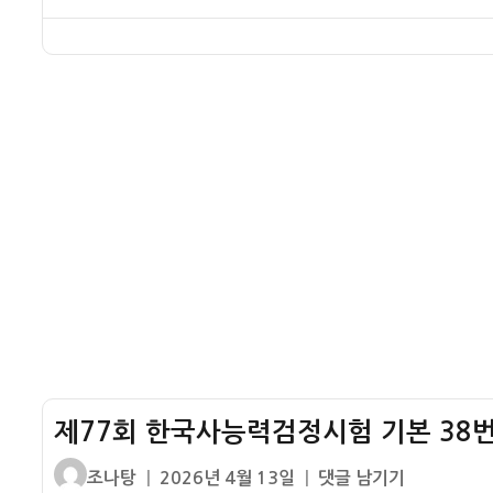
41
검
이
일
회
번
정
자
한
기
시
국
출
험
사
해
기
능
설
본
력
40
검
번
정
기
시
출
험
해
기
설
본
39
번
기
제77회 한국사능력검정시험 기본 38번
출
해
글
작
제
조나탕
2026년 4월 13일
댓글 남기기
설