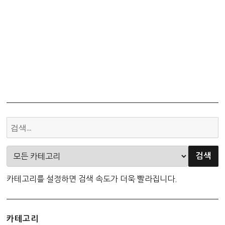
신
출
매
라
문
제
김
–
신
석
기
시
대
카테고리를 설정하면 검색 속도가 더욱 빨라집니다.
카테고리