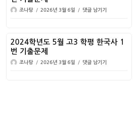
고
3
출
글
작
2024
조나탕
2026년 3월 6일
댓글 남기기
3
한
문
쓴
성
학
학
국
제
이
일
년
평
사
자
도
한
1
7
2024학년도 5월 고3 학평 한국사 1
국
번
월
사
번 기출문제
기
고
1
출
글
작
2024
조나탕
2026년 3월 6일
댓글 남기기
3
번
문
쓴
성
학
학
기
제
이
일
년
평
출
자
도
한
문
5
국
제
월
사
고
1
3
번
학
기
평
출