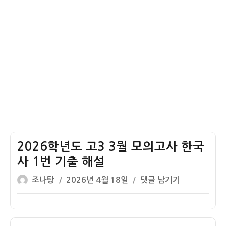
한
국
사
1~20
번
전
체
해
설
2026학년도 고3 3월 모의고사 한국
사 1번 기출 해설
글
작
2026
조나탕
2026년 4월 18일
댓글 남기기
쓴
성
학
이
일
년
자
도