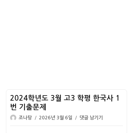
한
문
국
제
사
1
번
기
출
문
제
2024학년도 3월 고3 학평 한국사 1
번 기출문제
글
작
2024
조나탕
2026년 3월 6일
댓글 남기기
쓴
성
학
이
일
년