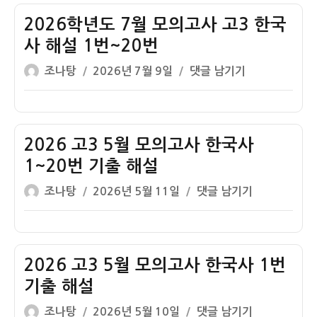
자
도
7
2026학년도 7월 모의고사 고3 한국
월
사 해설 1번~20번
모
글
작
2026
조나탕
2026년 7월 9일
댓글 남기기
의
쓴
성
학
고
이
일
년
사
자
도
고
7
2026 고3 5월 모의고사 한국사
3
월
한
1~20번 기출 해설
모
국
글
작
2026
조나탕
2026년 5월 11일
댓글 남기기
의
사
쓴
성
고
고
1
이
일
3
사
번
자
5
고
해
월
2026 고3 5월 모의고사 한국사 1번
3
설
모
한
기출 해설
–
의
국
청
글
작
2026
조나탕
2026년 5월 10일
댓글 남기기
고