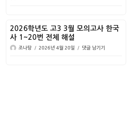
사
동
쓴
성
고
사
해
기
이
일
3
한
설
시
자
5
국
1
대
월
2026학년도 고3 3월 모의고사 한국
사
번
모
1~20
사 1~20번 전체 해설
~20
의
번
번
글
작
2026
조나탕
2026년 4월 20일
댓글 남기기
고
기
쓴
성
학
사
출
이
일
년
한
해
자
도
국
설
고
사
3
1
3
번
월
기
모
출
의
해
고
설
사