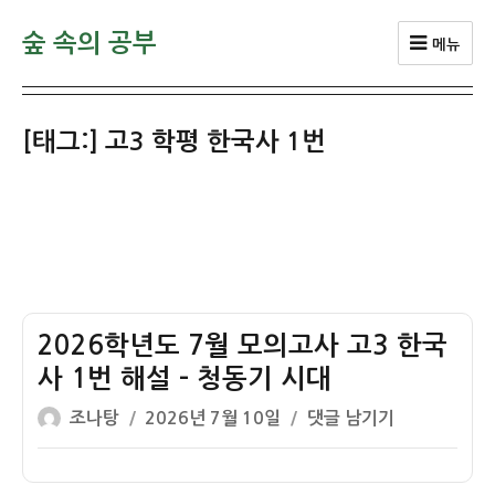
숲 속의 공부
메뉴
[태그:]
고3 학평 한국사 1번
2026학년도 7월 모의고사 고3 한국
사 1번 해설 – 청동기 시대
글
작
2026
조나탕
2026년 7월 10일
댓글 남기기
쓴
성
학
이
일
년