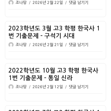
글
작
2023
조나탕
2026년 2월 22일
댓글 남기기
3
번
쓴
성
학
학
기
이
일
년
평
출
자
도
한
문
4
2023학년도 3월 고3 학평 한국사 1
국
제
월
사
번 기출문제 – 구석기 시대
–
고
1
신
글
작
2023
조나탕
2026년 2월 21일
댓글 남기기
3
번
석
쓴
성
학
학
기
기
이
일
년
평
출
시
자
도
한
문
대
3
2022학년도 10월 고3 학평 한국사
국
제
월
사
1번 기출문제 – 통일 신라
–
고
1
청
글
작
2022
조나탕
2026년 2월 12일
댓글 남기기
3
번
동
쓴
성
학
학
기
기
이
일
년
평
출
시
자
도
한
문
대