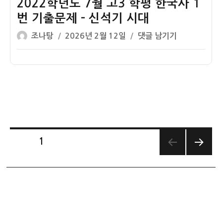
10
2022학년도 7월 고3 학평 한국사 1
국
제
월
사
번 기출문제 – 신석기 시대
–
고
1
백
글
작
2022
조나탕
2026년 2월 12일
댓글 남기기
3
번
제
쓴
성
학
학
기
이
일
년
평
출
자
도
한
문
7
국
제
월
사
–
고
1
구
3
번
석
학
기
글
기
페이지
1
평
출
시
한
다음
페
문
대
쪽
국
제
사
이
–
1
통
번
지
일
기