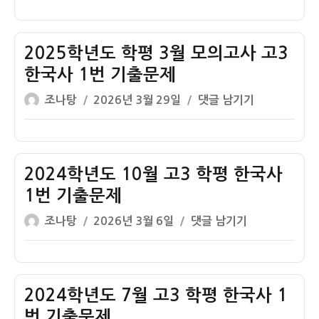
국
이
일
년
의
사
자
도
고
1
학
2025학년도 학평 3월 모의고사 고3
사
번
평
고
한국사 1번 기출문제
기
5
3
출
글
작
2025
조나탕
2026년 3월 29일
댓글 남기기
월
한
문
쓴
성
학
모
국
제
이
일
년
의
사
자
도
고
1
학
2024학년도 10월 고3 학평 한국사
사
번
평
고
1번 기출문제
기
3
3
출
글
작
2024
조나탕
2026년 3월 6일
댓글 남기기
월
한
문
쓴
성
학
모
국
제
이
일
년
의
사
자
도
고
1
10
2024학년도 7월 고3 학평 한국사 1
사
번
월
고
번 기출문제
기