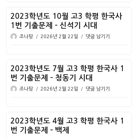
자
도
3
2023학년도 10월 고3 학평 한국사
월
1번 기출문제 – 신석기 시대
고
글
작
2023
조나탕
2026년 2월 22일
댓글 남기기
3
쓴
성
학
학
이
일
년
평
자
도
한
10
2023학년도 7월 고3 학평 한국사 1
국
월
사
번 기출문제 – 청동기 시대
고
1
글
작
2023
조나탕
2026년 2월 22일
댓글 남기기
3
번
쓴
성
학
학
기
이
일
년
평
출
자
도
한
문
7
2023학년도 4월 고3 학평 한국사 1
국
제
월
사
번 기출문제 – 백제
고
1