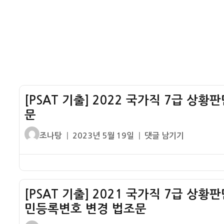
상
법
번
황
조
해
판
문
설
단
–
인
클
책
라
형
우
1
딩
[PSAT 기출] 2022 국가직 7급 상
번
컴
문
해
퓨
설
글
작
[PSAT
팅
조나탕
2023년 5월 19일
댓글 남기기
–
쓴
성
기
법
민
이
일
출]
조
경
자
2022
문
채
국
천
[PSAT 기출] 2021 국가직 7급 상황
가
문
민등록변호 변경 법조문
직
역
7