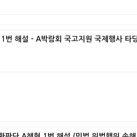
단 1번 해설 – A박람회 국고지원 국제행사 타
 상황판단 A책형 1번 해설 (민법 위법행위 손해