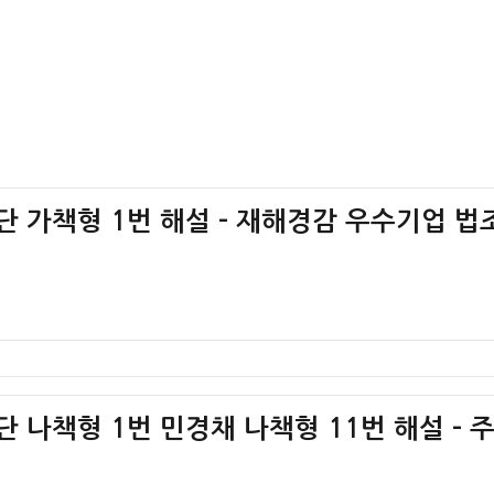
황판단 가책형 1번 해설 – 재해경감 우수기업 법
판단 나책형 1번 민경채 나책형 11번 해설 – 