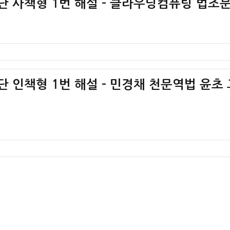
황판단 사책형 1번 해설 – 클라우딩컴퓨팅 법조
판단 인책형 1번 해설 – 민경채 천문역법 윤초