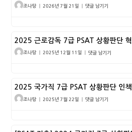
글
작
2026
조나탕
2026년 7월 21일
댓글 남기기
쓴
성
7
이
일
급
자
PSAT
상
2025 근로감독 7급 PSAT 상황판단 
황
판
글
작
2025
조나탕
2025년 12월 11일
댓글 남기기
단
쓴
성
근
1
이
일
로
번
자
감
해
독
설
2025 국가직 7급 PSAT 상황판단 인
7
–
급
글
작
2025
조나탕
2025년 7월 22일
댓글 남기기
상
PSAT
쓴
성
국
호
상
이
일
가
합
황
자
직
의
판
7
절
단