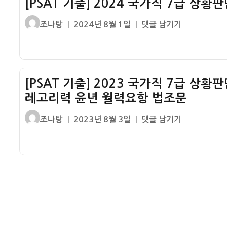
[PSAT 기출] 2024 국가직 7급 상
급
차
혁
PSAT
글
작
[PSAT
조나탕
2024년 8월 1일
댓글 남기기
책
상
쓴
성
기
형
황
이
일
출]
1
판
자
2024
번
단
국
해
인
[PSAT 기출] 2023 국가직 7급 상황
가
설
책
레고리력 윤년 월력요항 법조문
직
–
형
7
외
글
작
[PSAT
1
조나탕
2023년 8월 3일
댓글 남기기
급
국
쓴
성
기
번
상
인
이
일
출]
해
황
근
자
2023
설
판
로
국
–
단
자
가
기
사
법
직
상
책
조
7
청
형
문
급
장
1