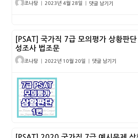
글
작
[PSAT
법
조나탕
2023년 4월 28일
댓글 남기기
급
쓴
성
기
윤
상
이
일
출]
초
황
자
2021
그
판
국
레
단
[PSAT] 국가직 7급 모의평가 상황판
가
고
가
성조사 법조문
직
리
책
7
력
형
글
작
[PSAT]
조나탕
2022년 10월 20일
댓글 남기기
급
윤
1
쓴
성
국
상
년
번
이
일
가
황
월
해
자
직
판
력
설
7
단
요
–
급
나
항
재
모
책
법
해
의
형
조
경
평
1
문
감
가
번
[PSAT] 2020 국가직 7급 예시문제
우
상