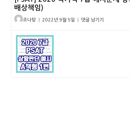
민
수
황
배상책임)
경
기
판
채
글
작
[PSAT]
조나탕
2022년 9월 5일
댓글 남기기
업
단
나
쓴
성
2020
법
1
책
이
일
국
조
번
형
자
가
문
해
11
직
설
번
7
–
해
급
A
설
예
박
–
시
람
주
문
회
민
제
국
등
상
고
록
황
지
변
판
원
호
단
국
변
A
제