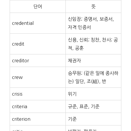
단어
뜻
신임장; 증명서, 보증서,
credential
자격 인증서
신용, 신뢰; 칭찬, 찬사; 공
credit
적, 공훈
creditor
채권자
승무원; (같은 일에 종사하
crew
는) 일단, 조(組), 반
crisis
위기
criteria
규준, 표준, 기준
criterion
기준