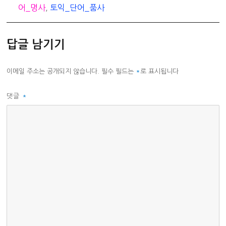
테
그
어_명사
,
토익_단어_품사
고
리
답글 남기기
이메일 주소는 공개되지 않습니다.
필수 필드는
*
로 표시됩니다
댓글
*