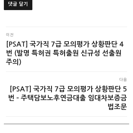
글
이전
[PSAT] 국가직 7급 모의평가 상황판단 4
이
탐
전
번 (발명 특허권 특허출원 신규성 선출원
색
글:
주의)
다음
[PSAT] 국가직 7급 모의평가 상황판단 5
다
음
번 – 주택담보노후연금대출 임대차보증금
글:
법조문