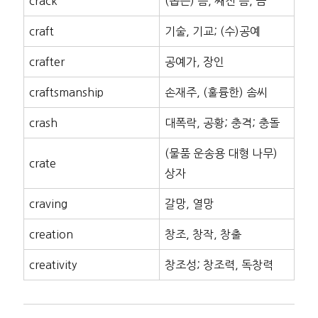
crack
(좁은) 틈, 째진 틈, 금
craft
기술, 기교; (수)공예
crafter
공예가, 장인
craftsmanship
손재주, (훌륭한) 솜씨
crash
대폭락, 공황; 충격; 충돌
(물품 운송용 대형 나무)
crate
상자
craving
갈망, 열망
creation
창조, 창작, 창출
creativity
창조성; 창조력, 독창력