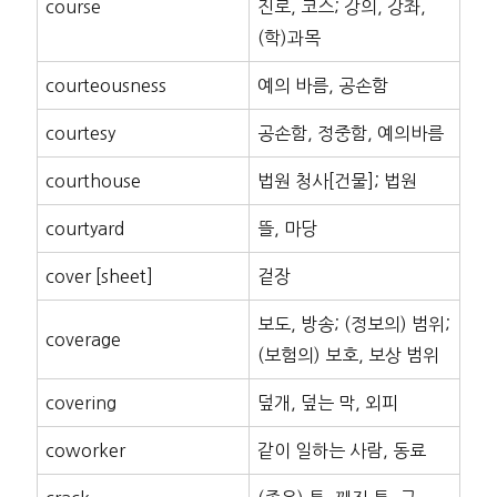
course
진로, 코스; 강의, 강좌,
(학)과목
courteousness
예의 바름, 공손함
courtesy
공손함, 정중함, 예의바름
courthouse
법원 청사[건물]; 법원
courtyard
뜰, 마당
cover [sheet]
겉장
보도, 방송; (정보의) 범위;
coverage
(보험의) 보호, 보상 범위
covering
덮개, 덮는 막, 외피
coworker
같이 일하는 사람, 동료