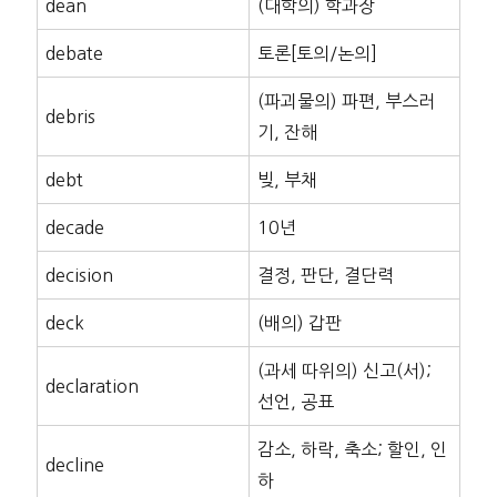
dean
(대학의) 학과장
debate
토론[토의/논의]
(파괴물의) 파편, 부스러
debris
기, 잔해
debt
빚, 부채
decade
10년
decision
결정, 판단, 결단력
deck
(배의) 갑판
(과세 따위의) 신고(서);
declaration
선언, 공표
감소, 하락, 축소; 할인, 인
decline
하