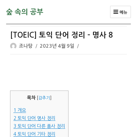
숲 속의 공부
메뉴
[TOEIC] 토익 단어 정리 – 명사 8
글
작
조나탕
2023년 4월 9일
쓴
성
이
일
자
목차
[
감추기
]
1
개요
2
토익 단어 명사 정리
3
토익 단어 다른 품사 정리
4
토익 단어 기타 정리