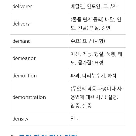
deliverer
배달인, 인도인, 교부자
(물품·편지 등의) 배달, 인
delivery
도, 전달; 연설, 강연
demand
수요; 요구 (사항)
처신, 거동, 행실, 품행, 태
demeanor
도, 몸가짐; 표정
demolition
파괴, 때려부수기, 해체
(무엇의 작동 과정이나 사
demonstration
용법에 대한 시범) 설명;
입증, 실증
density
밀도