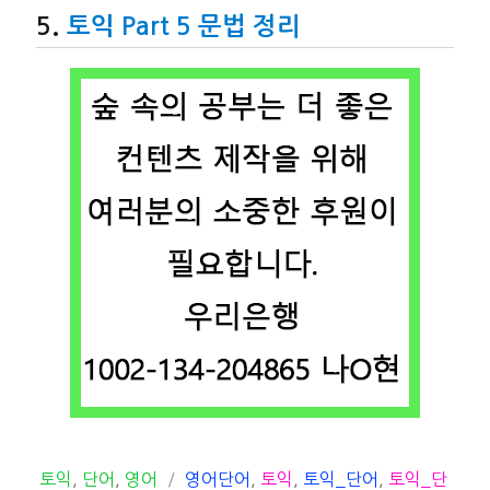
토익 Part 5 문법 정리
카
태
토익
,
단어
,
영어
영어단어
,
토익
,
토익_단어
,
토익_단