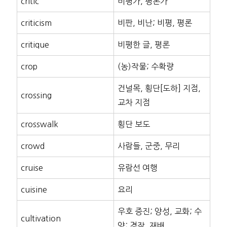
critic
비평가, 평론가
criticism
비판, 비난; 비평, 평론
critique
비평한 글, 평론
crop
(농)작물; 수확량
건널목, 횡단[도하] 지점,
crossing
교차 지점
crosswalk
횡단 보도
crowd
사람들, 군중, 무리
cruise
유람선 여행
cuisine
요리
우호 증진; 양성, 교화; 수
cultivation
양; 경작, 재배