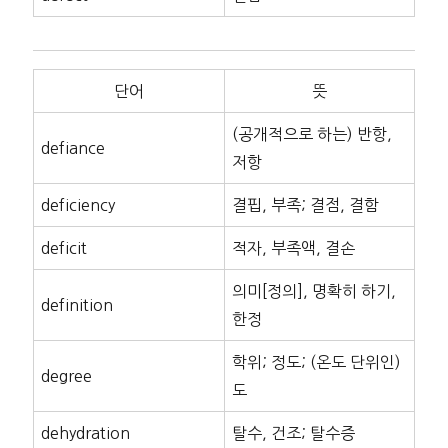
단어
뜻
(공개적으로 하는) 반항,
defiance
저항
deficiency
결핍, 부족; 결점, 결함
deficit
적자, 부족액, 결손
의미[정의], 명확히 하기,
definition
한정
학위; 정도; (온도 단위인)
degree
도
dehydration
탈수, 건조; 탈수증