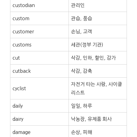
custodian
관리인
custom
관습, 풍습
customer
손님, 고객
customs
세관(정부 기관)
cut
삭감, 인하, 할인, 감가
cutback
삭감, 감축
자전거 타는 사람, 사이클
cyclist
리스트
daily
일일, 하루
dairy
낙농장, 유제품 회사
damage
손상, 피해