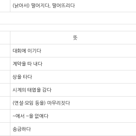
(낡아서) 떨어지다, 떨어뜨리다
뜻
대회에 이기다
계약을 따 내다
상을 타다
시계의 태엽을 감다
(연설·모임 등을) 마무리짓다
~에서 ~을 없애다
송금하다