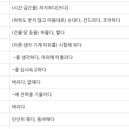
(시간·공간을) 차지하다[쓰다]
(허락도 받지 않고 마음대로) 손대다, 건드리다, 조작하다
(건물·담 등을) 허물다, 헐다
(이론·생각·기계 따위를) 시험해 보다
~을 생각하다, 머리에 떠올리다
~을 심사숙고하다
버리다, 없애다
~에 전력을 기울이다
버리다
단단히 묶다, 동여매다