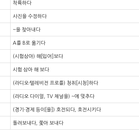
착륙하다
사진을 수정하다
~을 찾아내다
A를 B로 옮기다
(시험삼아) 해[입어]보다
시험 삼아 해 보다
(라디오·텔레비전 프로를) 청취[시청]하다
(라디오 다이얼, TV 채널을) ~에 맞추다
(경기·경제 등이[을]) 호전되다, 호전시키다
돌려보내다, 쫓아 보내다