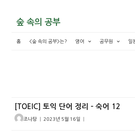
숲 속의 공부
홈
<숲 속의 공부>는?
영어
공무원
일
[TOEIC] 토익 단어 정리 – 숙어 12
글
작
조나탕
2023년 5월 16일
쓴
성
이
일