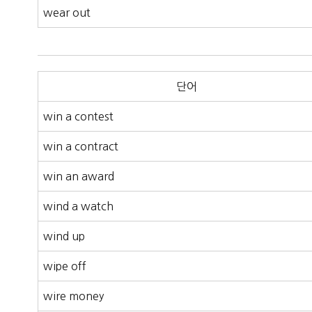
wear out
단어
win a contest
win a contract
win an award
wind a watch
wind up
wipe off
wire money