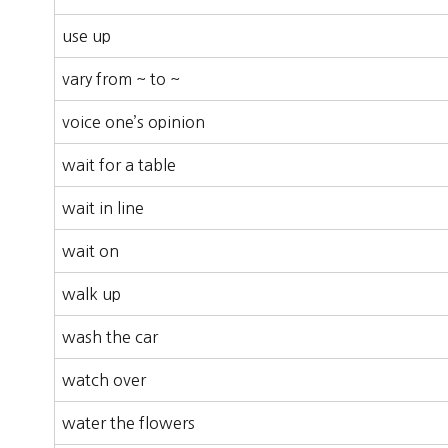
use up
vary from ~ to ~
voice one’s opinion
wait for a table
wait in line
wait on
walk up
wash the car
watch over
water the flowers