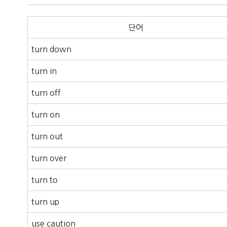
단어
turn down
turn in
turn off
turn on
turn out
turn over
turn to
turn up
use caution