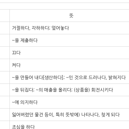
뜻
거절하다, 각하하다; 엎어놓다
~을 제출하다
끄다
켜다
~을 만들어 내다[생산하다]; ~인 것으로 드러나다, 밝혀지다
~을 뒤집다; ~의 매출을 올리다; (상품을) 회전시키다
~에 의지하다
잃어버렸던 물건 등이, 특히 뜻밖에) 나타나다, 찾게 되다
조심을 하다