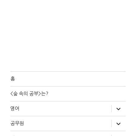
홈
<숲 속의 공부>는?
하
영어
위
메
뉴
하
공무원
확
위
장
메