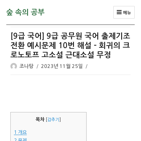
숲 속의 공부
메뉴
[9급 국어] 9급 공무원 국어 출제기조
전환 예시문제 10번 해설 – 회귀의 크
로노토프 고소설 근대소설 무정
글
작
조나탕
2023년 11월 25일
쓴
성
이
일
자
목차
[
감추기
]
1
개요
2
문제