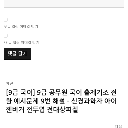
댓글 알림 이메일 받기
새 글 알림 이메일 받기
글
이전
[9급 국어] 9급 공무원 국어 출제기조 전
이
탐
전
환 예시문제 9번 해설 – 신경과학자 아이
색
글:
젠버거 전두엽 전대상피질
다음