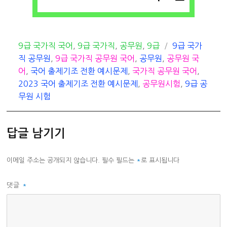
카
태
9급 국가직 국어
,
9급 국가직
,
공무원
,
9급
9급 국가
테
그
직 공무원
,
9급 국가직 공무원 국어
,
공무원
,
공무원 국
고
어
,
국어 출제기조 전환 예시문제
,
국가직 공무원 국어
,
리
2023 국어 출제기조 전환 예시문제
,
공무원시험
,
9급 공
무원 시험
답글 남기기
이메일 주소는 공개되지 않습니다.
필수 필드는
*
로 표시됩니다
댓글
*