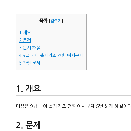
이
일
자
목차
[
감추기
]
1
개요
2
문제
3
문제 해설
4
9급 국어 출제기조 전환 예시문제
5
관련 문서
개요
다음은 9급 국어 출제기조 전환 예시문제 6번 문제 해설이다
문제