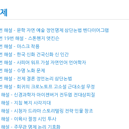
문제
0번 해설 – 문학 자연 예술 정언명제 삼단논법 벤다이어그램
번 19번 해설 – 스톤헨지 앳킨슨
번 해설 – 마스크 착용
번 해설 – 한국 신화 건국신화 신 인간
4번 해설 – 사피어 워프 가설 자연언어 언어학자
번 해설 – 수명 노화 문제
2번 해설 – 전제 결론 정언논리 삼단논법
0번 해설 – 회귀의 크로노토프 고소설 근대소설 무정
9번 해설 – 신경과학자 아이젠버거 전두엽 전대상피질
 해설 – 지침 복지 사각지대
번 해설 – 시청자 드라마 스토리텔링 전략 인물 창조
 해설 – 이육사 절정 시인 투사
 해설 – 주무관 명제 논리 기호화