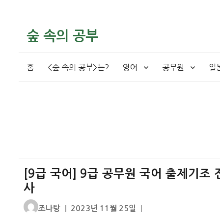
숲 속의 공부
홈
<숲 속의 공부>는?
영어
공무원
일
[9급 국어] 9급 공무원 국어 출제기조 
사
글
작
조나탕
2023년 11월 25일
쓴
성