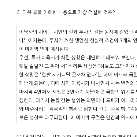
6. 다음 글을 이해한 내용으로 가장 적절한 것은?
이육사의 시에는 시인의 길과 투사의 길을 동시에 걸었던 작
나누어지는데, 투사가 처한 냉엄한 현실적 조건이 3개의 연
이 마지막 연에 제시된다.
우선, 투사 이육사가 처한 상황은 대단히 위태로워 보인다. 
릿발 칼날진 그 위에 서” 바라본 세상은 “하늘도 그만 지
한 상황은 “한발 제겨디딜 곳조차 없다”는 데에 이르러 극한
깨닫게 되는데, 이때 시인 이육사가 나서면서 시는 반전의
마지막 4연에서 시인은 3연까지 치달아 온 극한의 위기를 
정한다. 여기서 눈을 감는 행위는 외면이나 도피가 아니라
와 마주하려는 적극적인 행위로 읽힌다. 이는 다음 행, “
로운 성찰로 마무리된다. 이 마지막 구절은 인간과 역사에