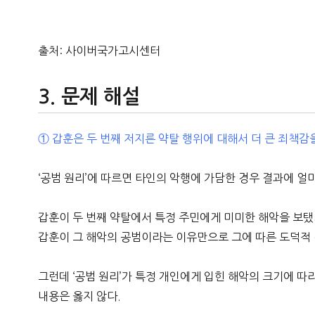
출처: 사이버국가고시센터
문제 해설
① 갑훈은 두 번째 저지른 약탈 행위에 대해서 더 큰 죄책감
‘공범 원리’에 따르면 타인의 악행에 가담한 경우 결과에 
갑훈이 두 번째 약탈에서 특정 주민에게 미미한 해악을 보탰
갑훈이 그 해악의 공범이라는 이유만으로 그에 따른 도덕적 책
그런데 ‘공범 원리’가 특정 개인에게 입힌 해악의 크기에 
내용은 옳지 않다.