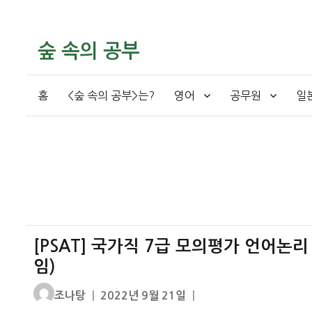
숲 속의 공부
홈
<숲 속의 공부>는?
영어
공무원
일
[PSAT] 국가직 7급 모의평가 언어논리
임)
글
작
조나탕
2022년 9월 21일
쓴
성