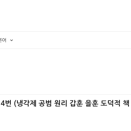
본어
 4번 (냉각제 공범 원리 갑훈 을훈 도덕적 책