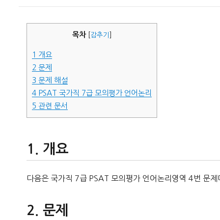
이
일
자
목차
[
감추기
]
1
개요
2
문제
3
문제 해설
4
PSAT 국가직 7급 모의평가 언어논리
5
관련 문서
개요
다음은 국가직 7급 PSAT 모의평가 언어논리영역 4번 문제
문제