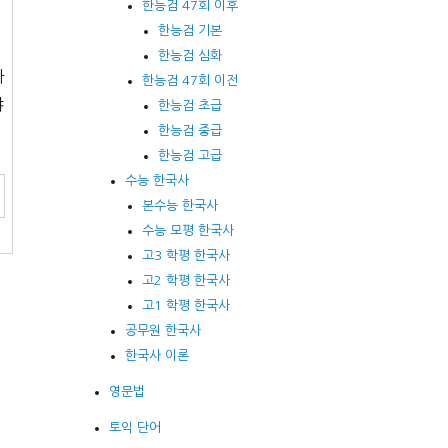
한능검 47회 이후
한능검 기본
덕
한능검 심화
라
한능검 47회 이전
야
한능검 초급
한능검 중급
한능검 고급
수능 한국사
본수능 한국사
수능 모평 한국사
고3 학평 한국사
고2 학평 한국사
고1 학평 한국사
공무원 한국사
한국사 이론
영문법
토익 단어