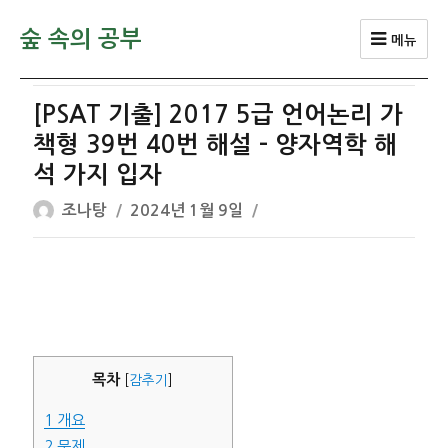
숲 속의 공부
메뉴
[PSAT 기출] 2017 5급 언어논리 가
책형 39번 40번 해설 – 양자역학 해
석 가지 입자
글
작
조나탕
2024년 1월 9일
쓴
성
이
일
자
목차
[
감추기
]
1
개요
2
문제