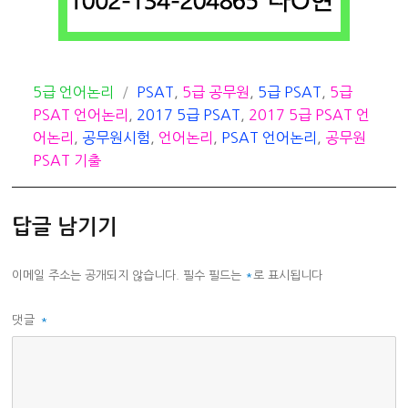
카
태
5급 언어논리
PSAT
,
5급 공무원
,
5급 PSAT
,
5급
테
그
PSAT 언어논리
,
2017 5급 PSAT
,
2017 5급 PSAT 언
고
어논리
,
공무원시험
,
언어논리
,
PSAT 언어논리
,
공무원
리
PSAT 기출
답글 남기기
이메일 주소는 공개되지 않습니다.
필수 필드는
*
로 표시됩니다
댓글
*