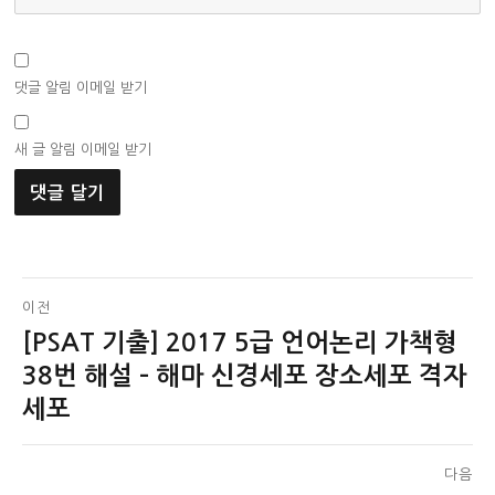
댓글 알림 이메일 받기
새 글 알림 이메일 받기
글
이전
[PSAT 기출] 2017 5급 언어논리 가책형
이
탐
전
38번 해설 – 해마 신경세포 장소세포 격자
색
글:
세포
다음