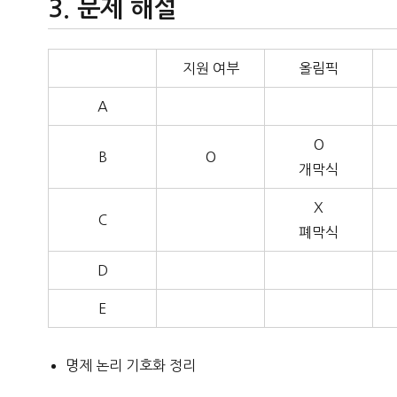
문제 해설
지원 여부
올림픽
A
O
B
O
개막식
X
C
폐막식
D
E
명제 논리 기호화 정리