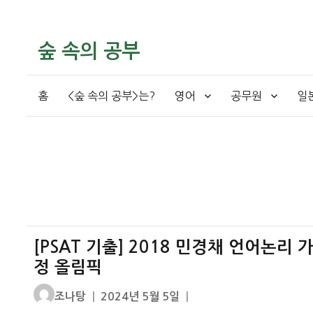
숲 속의 공부
홈
<숲 속의 공부>는?
영어
공무원
일
[PSAT 기출] 2018 민경채 언어논리 
정 올림픽
글
작
조나탕
2024년 5월 5일
쓴
성