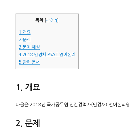
이
일
자
목차
[
감추기
]
1
개요
2
문제
3
문제 해설
4
2018 민경채 PSAT 언어논리
5
관련 문서
개요
다음은 2018년 국가공무원 민간경력자(민경채) 언어논리영
문제