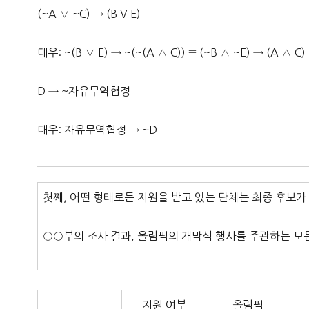
(~A ∨ ~C) → (B V E)
대우: ~(B ∨ E) → ~(~(A ∧ C)) ≡ (~B ∧ ~E) → (A ∧ C)
D → ~자유무역협정
대우: 자유무역협정 → ~D
첫째, 어떤 형태로든 지원을 받고 있는 단체는 최종 후보가 
○○부의 조사 결과, 올림픽의 개막식 행사를 주관하는 모
지원 여부
올림픽