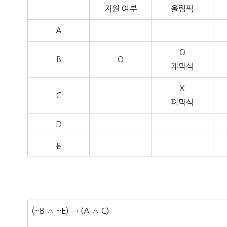
지원 여부
올림픽
A
O
B
O
개막식
X
C
폐막식
D
E
(~B ∧ ~E) → (A ∧ C)