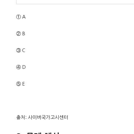
① A
② B
③ C
④ D
⑤ E
출처: 사이버국가고시센터