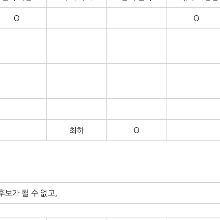
O
O
최하
O
후보가 될 수 없고,