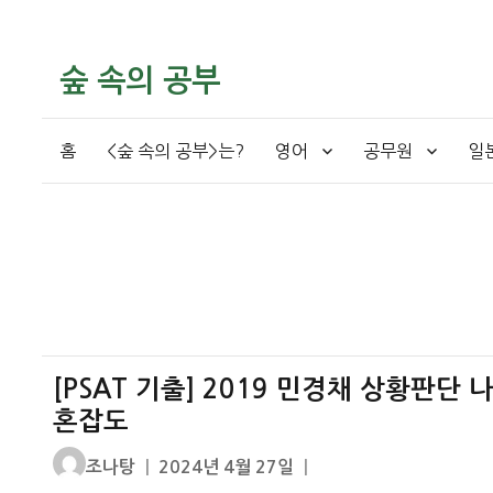
숲 속의 공부
홈
<숲 속의 공부>는?
영어
공무원
일
[PSAT 기출] 2019 민경채 상황판단
혼잡도
글
작
조나탕
2024년 4월 27일
쓴
성