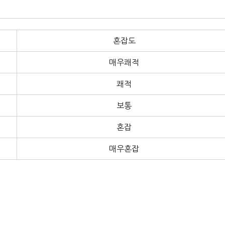
혼잡도
매우쾌적
쾌적
보통
혼잡
매우혼잡