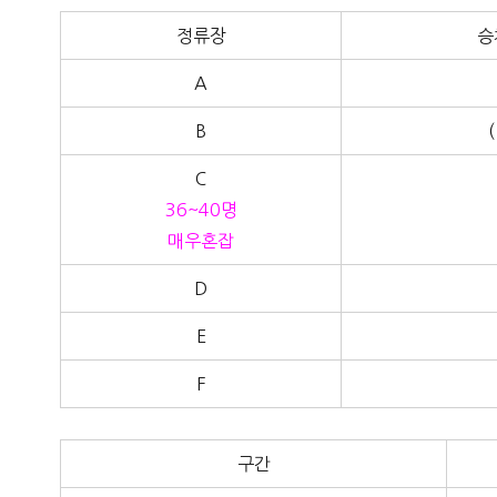
정류장
승
A
B
(
C
36~40명
매우혼잡
D
E
F
구간