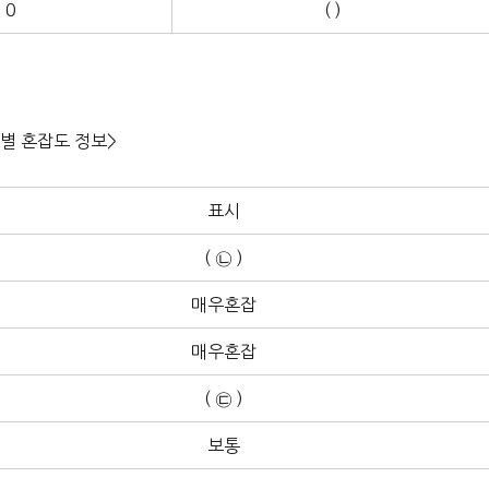
0
( )
별 혼잡도 정보>
표시
( ㉡ )
매우혼잡
매우혼잡
( ㉢ )
보통