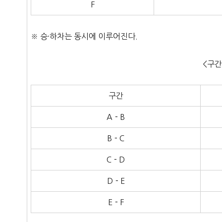
F
※ 승·하차는 동시에 이루어진다.
<구간
구간
A－B
B－C
C－D
D－E
E－F