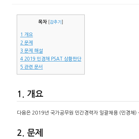
이
일
자
목차
[
감추기
]
1
개요
2
문제
3
문제 해설
4
2019 민경채 PSAT 상황판단
5
관련 문서
개요
다음은 2019년 국가공무원 민간경력자 일괄채용 (민경채)
문제