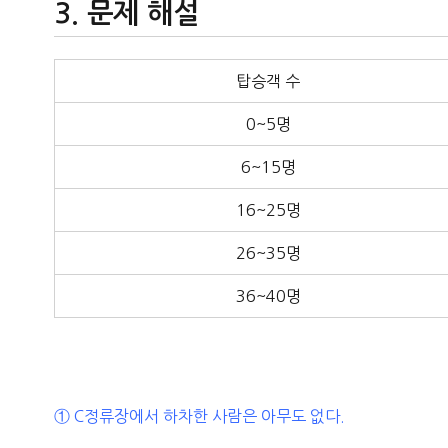
문제 해설
탑승객 수
0~5명
6~15명
16~25명
26~35명
36~40명
① C정류장에서 하차한 사람은 아무도 없다.