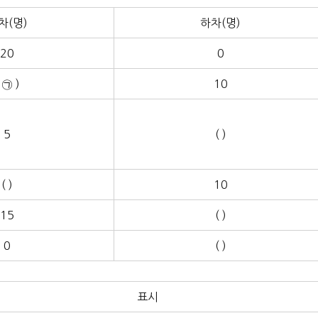
차(명)
하차(명)
20
0
 ㉠ )
10
5
( )
( )
10
15
( )
0
( )
표시