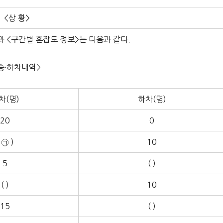
<상 황>
과 <구간별 혼잡도 정보>는 다음과 같다.
승·하차내역>
차(명)
하차(명)
20
0
 ㉠ )
10
5
( )
( )
10
15
( )