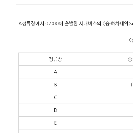
A정류장에서 07:00에 출발한 시내버스의 <승·하차내역>
<
정류장
승
A
B
(
C
D
E