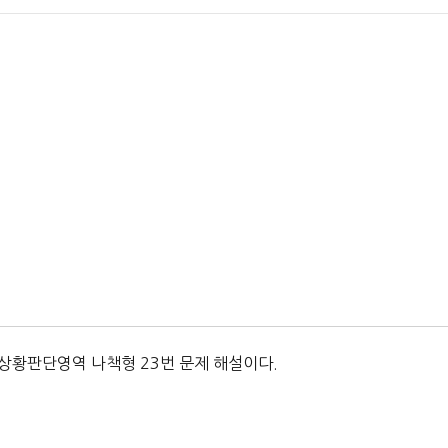
 상황판단영역 나책형 23번 문제 해설이다.