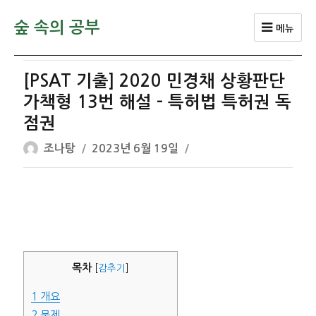
숲 속의 공부
메뉴
[PSAT 기출] 2020 민경채 상황판단
가책형 13번 해설 – 특허법 특허권 독
점권
글
작
조나탕
2023년 6월 19일
쓴
성
이
일
자
목차
[
감추기
]
1
개요
2
문제