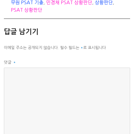
고
무원 PSAT 기출
,
민경채 PSAT 상황판단
,
상황판단
,
리
PSAT 상황판단
답글 남기기
이메일 주소는 공개되지 않습니다.
필수 필드는
*
로 표시됩니다
댓글
*