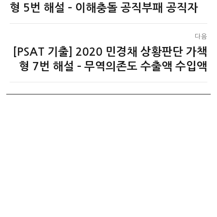
전
형 5번 해설 – 이해충돌 공직부패 공직자
색
글:
다음
[PSAT 기출] 2020 민경채 상황판단 가책
다
음
형 7번 해설 – 무역의존도 수출액 수입액
글: