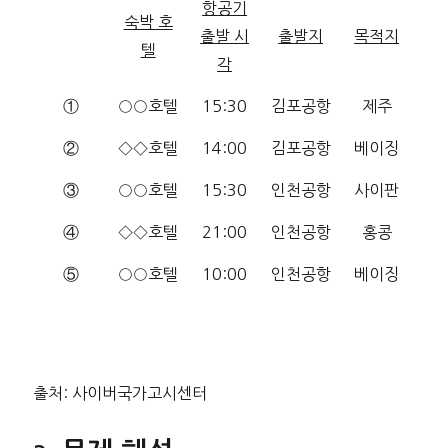
항공기
숙박 호
출발 시
출발지
목적지
텔
각
①
○○호텔
15:30
김포공항
제주
②
◇◇호텔
14:00
김포공항
베이징
③
○○호텔
15:30
인천공항
사이판
④
◇◇호텔
21:00
인천공항
홍콩
⑤
○○호텔
10:00
인천공항
베이징
출처: 사이버국가고시센터