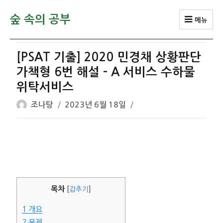
숲 속의 공부
메뉴
[PSAT 기출] 2020 민경채 상황판단
가책형 6번 해설 – A 서비스 수하물
위탁서비스
글
작
조나탕
2023년 6월 18일
쓴
성
이
일
자
목차
[
감추기
]
1
개요
2
문제