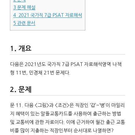
3
문제 해설
4
2021 국가직 7급 PSAT 자료해석
5
관련 문서
개요
다음은 2021년도 국가직 7급 PSAT 자료해석영역 나책
형 11번, 민경채 21번 문제다.
문제
문 11. 다음 <그림>과 <조건>은 직장인 ‘갑’~‘병’이 마일리
지 혜택이 있는 알뜰교통카드를 사용하여 출근하는 방법
및 교통비에 관한 자료이다. 이에 근거하여 월간 출근 교통
비를 많이 지출하는 직장인부터 순서대로 나열하면?