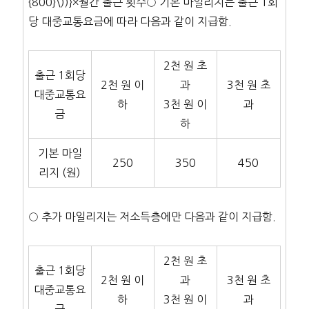
{800}\))}×월간 출근 횟수○ 기본 마일리지는 출근 1회
당 대중교통요금에 따라 다음과 같이 지급함.
2천 원 초
출근 1회당
2천 원 이
과
3천 원 초
대중교통요
하
3천 원 이
과
금
하
기본 마일
250
350
450
리지 (원)
○ 추가 마일리지는 저소득층에만 다음과 같이 지급함.
2천 원 초
출근 1회당
2천 원 이
과
3천 원 초
대중교통요
하
3천 원 이
과