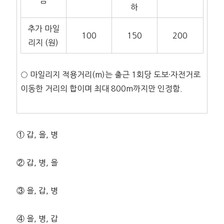
금
하
추가 마일
100
150
200
리지 (원)
○ 마일리지 적용거리(m)는 출근 1회당 도보·자전거로
이동한 거리의 합이며 최대 800m까지만 인정함.
① 갑, 을, 병
② 갑, 병, 을
③ 을, 갑, 병
④ 을, 병, 갑