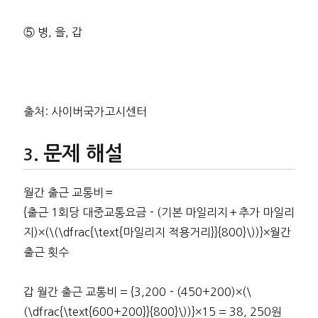
⑤ 병, 을, 갑
출처: 사이버국가고시센터
문제 해설
월간 출근 교통비＝
{출근 1회당 대중교통요금－(기본 마일리지＋추가 마일리
지)×(\(\dfrac{\text{마일리지 적용거리}}{800}\))}×월간
출근 횟수
갑 월간 출근 교통비 = {3,200－(450+200)×(\
(\dfrac{\text{600+200}}{800}\))}×15 = 38, 250원