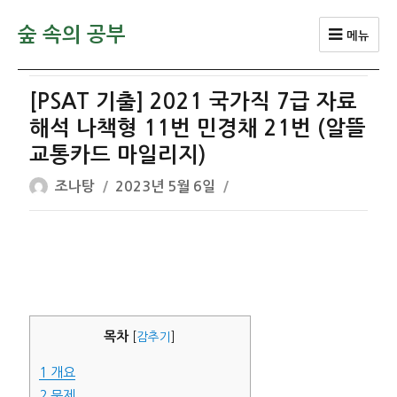
숲 속의 공부
메뉴
[PSAT 기출] 2021 국가직 7급 자료
해석 나책형 11번 민경채 21번 (알뜰
교통카드 마일리지)
글
작
조나탕
2023년 5월 6일
쓴
성
이
일
자
목차
[
감추기
]
1
개요
2
문제