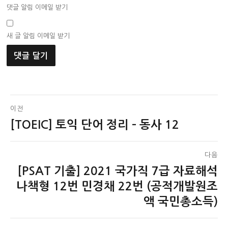
댓글 알림 이메일 받기
새 글 알림 이메일 받기
글
이전
[TOEIC] 토익 단어 정리 – 동사 12
이
탐
전
색
글:
다음
[PSAT 기출] 2021 국가직 7급 자료해석
다
음
나책형 12번 민경채 22번 (공적개발원조
글:
액 국민총소득)