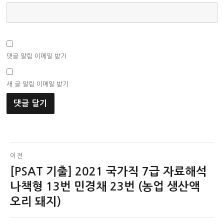
댓글 알림 이메일 받기
새 글 알림 이메일 받기
글
이전
[PSAT 기출] 2021 국가직 7급 자료해석
이
탐
전
나책형 13번 민경채 23번 (농업 생산액
색
글:
오리 돼지)