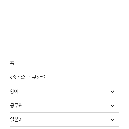
홈
<숲 속의 공부>는?
하
영어
위
메
뉴
하
공무원
확
위
장
메
뉴
하
일본어
확
위
장
메