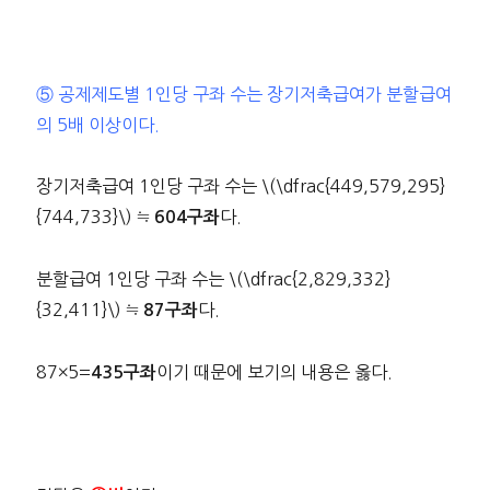
⑤ 공제제도별 1인당 구좌 수는 장기저축급여가 분할급여
의 5배 이상이다.
장기저축급여 1인당 구좌 수는 \(\dfrac{449,579,295}
{744,733}\) ≒
다.
604구좌
분할급여 1인당 구좌 수는 \(\dfrac{2,829,332}
{32,411}\) ≒
다.
87구좌
87×5=
이기 때문에 보기의 내용은 옳다.
435구좌