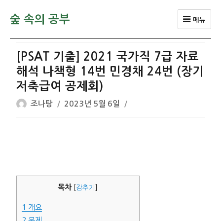
숲 속의 공부
메뉴
[PSAT 기출] 2021 국가직 7급 자료
해석 나책형 14번 민경채 24번 (장기
저축급여 공제회)
글
작
조나탕
2023년 5월 6일
쓴
성
이
일
자
목차
[
감추기
]
1
개요
2
문제