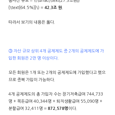
총자산 규모 = \(\dfrac{\text{27.3조원}}
{\text{64.5%}}\) =
.
42.3조 원
따라서 보기의 내용은 옳다.
③ 자산 규모 상위 4개 공제제도 중 2개의 공제제도에 가
입한 회원은 2만 명 이상이다.
모든 회원은 1개 또는 2개의 공제제도에 가입했다고 했으
므로 중복 가입이 가능하다.
4개 공제제도의 총 가입자 수는 장기저축급여 744,733
명 + 목돈급여 40,344명 + 퇴직생활급여 55,090명 +
분할급여 32,411명 =
이다.
872,578명