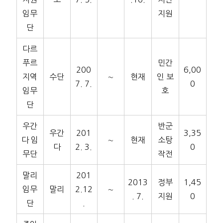
임무
지원
단
다르
푸르
민간
200
6,00
지역
수단
∼
현재
인 보
7. 7.
0
임무
호
단
우간
반군
우간
201
3,35
다 임
∼
현재
소탕
다
2. 3.
0
무단
작전
말리
201
2013
정부
1,45
임무
말리
2.12
∼
. 7.
지원
0
단
.