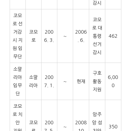
감시
코모
코모
로 선
로 대
거감
코모
200
2006
∼
통령
462
시 지
로
6. 3.
. 6.
선거
원 임
감시
무단
소말
구호
리아
소말
200
6,00
∼
현재
활동
임무
리아
7. 1.
0
지원
단
코모
로 치
앙주
안
코모
200
2008
앙 섬
∼
350
지원
로
7. 5.
.10.
치안