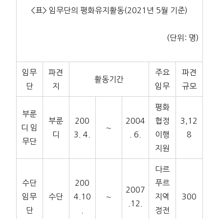
<표> 임무단의 평화유지활동(2021년 5월 기준)
(단위: 명)
임무
파견
주요
파견
활동기간
단
지
임무
규모
평화
부룬
부룬
200
2004
협정
3,12
디 임
∼
디
3. 4.
. 6.
이행
8
무단
지원
다르
수단
200
푸르
2007
임무
수단
4.10
∼
지역
300
.12.
단
.
정전