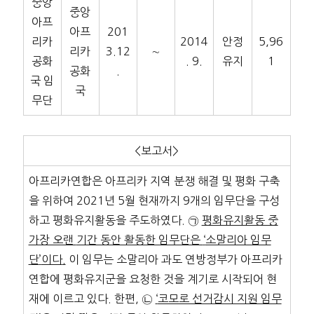
중앙
중앙
아프
아프
201
리카
2014
안정
5,96
리카
3.12
∼
공화
. 9.
유지
1
공화
.
국 임
국
무단
<보고서>
아프리카연합은 아프리카 지역 분쟁 해결 및 평화 구축
을 위하여 2021년 5월 현재까지 9개의 임무단을 구성
하고 평화유지활동을 주도하였다. ㉠
평화유지활동 중
가장 오랜
기간 동안 활동한 임무단은
‘
소말리아 임무
단
’
이다
.
이 임무는 소말리아 과도 연방정부가 아프리카
연합에 평화유지군을 요청한 것을 계기로 시작되어 현
재에 이르고 있다. 한편, ㉡
‘
코모로 선거감시 지원 임무