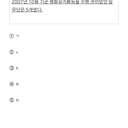
2007
년
10
월 기준 평화유지활동을 수행 중이었던 임
무단은
5
개였다
.
① ㄱ
② ㄴ
③ ㄷ
④ ㄹ
⑤ ㅁ