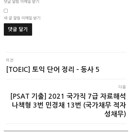
댓글 알림 이메일 받기
새 글 알림 이메일 받기
글
이전
[TOEIC] 토익 단어 정리 – 동사 5
이
탐
전
색
글:
다음
[PSAT 기출] 2021 국가직 7급 자료해석
다
음
나책형 3번 민경채 13번 (국가채무 적자
글:
성채무)