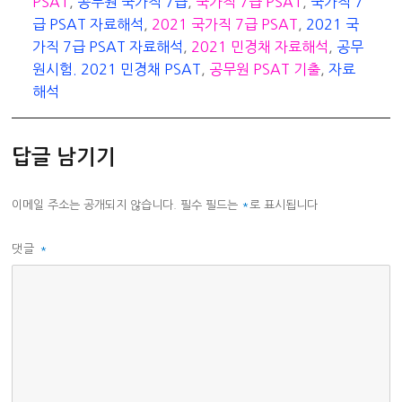
테
그
PSAT
,
공무원 국가직 7급
,
국가직 7급 PSAT
,
국가직 7
고
급 PSAT 자료해석
,
2021 국가직 7급 PSAT
,
2021 국
리
가직 7급 PSAT 자료해석
,
2021 민경채 자료해석
,
공무
원시험. 2021 민경채 PSAT
,
공무원 PSAT 기출
,
자료
해석
답글 남기기
이메일 주소는 공개되지 않습니다.
필수 필드는
*
로 표시됩니다
댓글
*