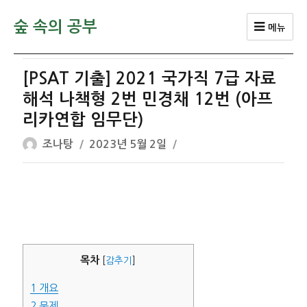
숲 속의 공부
메뉴
[PSAT 기출] 2021 국가직 7급 자료
해석 나책형 2번 민경채 12번 (아프
리카연합 임무단)
글
작
조나탕
2023년 5월 2일
쓴
성
이
일
자
목차
[
감추기
]
1
개요
2
문제