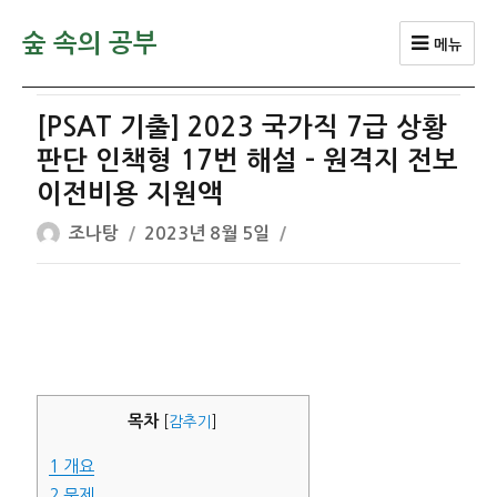
숲 속의 공부
메뉴
[PSAT 기출] 2023 국가직 7급 상황
판단 인책형 17번 해설 – 원격지 전보
이전비용 지원액
글
작
조나탕
2023년 8월 5일
쓴
성
이
일
자
목차
[
감추기
]
1
개요
2
문제