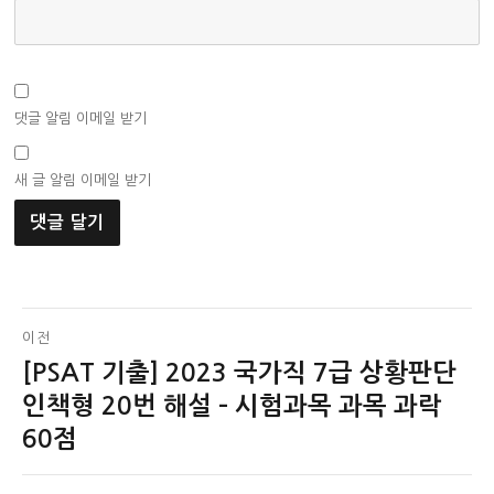
댓글 알림 이메일 받기
새 글 알림 이메일 받기
글
이전
[PSAT 기출] 2023 국가직 7급 상황판단
이
탐
전
인책형 20번 해설 – 시험과목 과목 과락
색
글:
60점