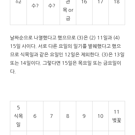
12
관
16
17
18
수?
수?
목 or
금
날짜순으로 나열했다고 했으므로 (3)은 (2) 11일과 (4)
15일 사이다. 서로 다른 요일의 일기를 발췌했다고 했으
므로 식목일과 같은 요일인 12일은 제외한다. (3)은 13일
또는 14일이다. 그렇다면 15일은 목요일 또는 금요일이
다.
5
11
식목
6
7
8
9
10
벚꽃
일