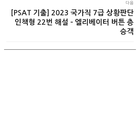
다음
[PSAT 기출] 2023 국가직 7급 상황판단
다
음
인책형 22번 해설 – 엘리베이터 버튼 층
글:
승객