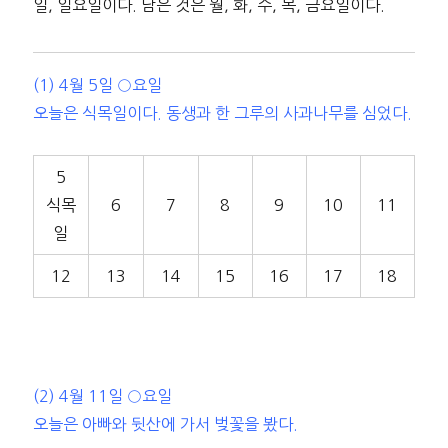
일, 일요일이다. 남은 것은 월, 화, 수, 목, 금요일이다.
(1) 4월 5일 ○요일
오늘은 식목일이다. 동생과 한 그루의 사과나무를 심었다.
5
식목
6
7
8
9
10
11
일
12
13
14
15
16
17
18
(2) 4월 11일 ○요일
오늘은 아빠와 뒷산에 가서 벚꽃을 봤다.