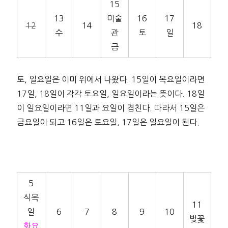
15
13
미술
16
17
12
14
18
수
관
토
일
금
토, 일요일은 이미 위에서 나왔다. 15일이 목요일이라면
17일, 18일이 각각 토요일, 일요일이라는 뜻이다. 18일
이 일요일이라면 11일과 요일이 겹친다. 따라서 15일은
금요일이 되고 16일은 토요일, 17일은 일요일이 된다.
5
식목
11
일
6
7
8
9
10
벚꽃
화요