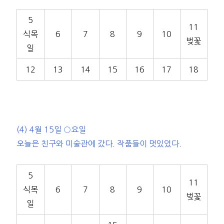
5
11
식목
6
7
8
9
10
벚꽃
일
12
13
14
15
16
17
18
(4) 4월 15일 ○요일
오늘은 친구와 미술관에 갔다. 작품들이 멋있었다.
5
11
식목
6
7
8
9
10
벚꽃
일