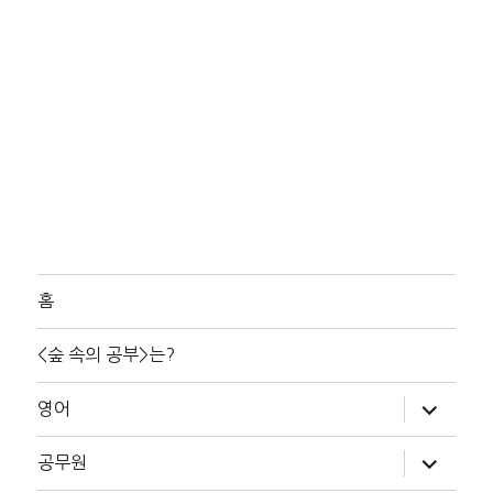
홈
<숲 속의 공부>는?
하
영어
위
메
뉴
하
공무원
확
위
장
메