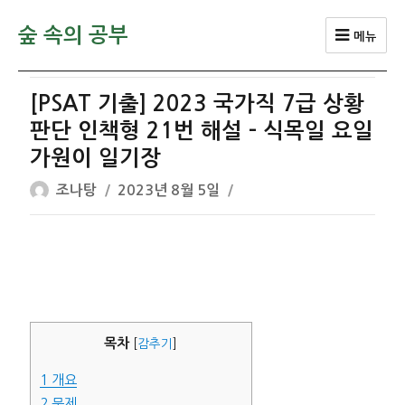
숲 속의 공부
메뉴
[PSAT 기출] 2023 국가직 7급 상황
판단 인책형 21번 해설 – 식목일 요일
가원이 일기장
글
작
조나탕
2023년 8월 5일
쓴
성
이
일
자
목차
[
감추기
]
1
개요
2
문제