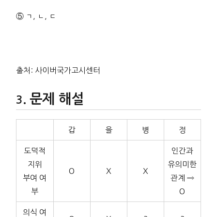
⑤ ㄱ, ㄴ, ㄷ
출처: 사이버국가고시센터
문제 해설
갑
을
병
정
도덕적
인간과
지위
유의미한
O
X
X
부여 여
관계 ⇒
부
O
의식 여