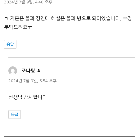
글:
2024년 7월 9일, 4:40 오후
ㄱ 지문은 을과 정인데 해설은 을과 병으로 되어있습니다. 수정
부탁드려요ㅜ
응답
댓
조나탕
글:
2024년 7월 9일, 6:54 오후
선생님 감사합니다.
응답