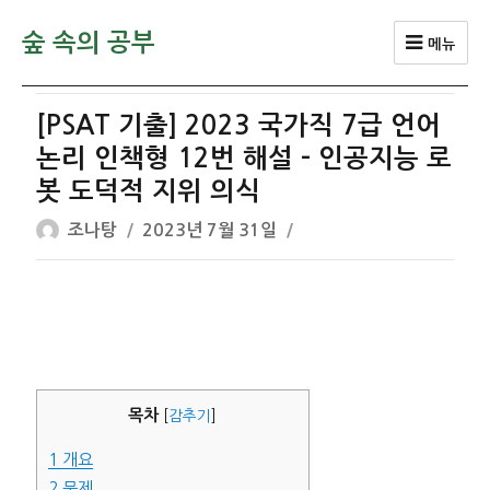
숲 속의 공부
메뉴
[PSAT 기출] 2023 국가직 7급 언어
논리 인책형 12번 해설 – 인공지능 로
봇 도덕적 지위 의식
글
작
조나탕
2023년 7월 31일
쓴
성
이
일
자
목차
[
감추기
]
1
개요
2
문제