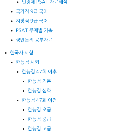
민경채 PSAT 자료해석
국가직 9급 국어
지방직 9급 국어
PSAT 주제별 기출
정언논리 공부자료
한국사 시험
한능검 시험
한능검 47회 이후
한능검 기본
한능검 심화
한능검 47회 이전
한능검 초급
한능검 중급
한능검 고급