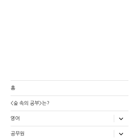
홈
<숲 속의 공부>는?
하
영어
위
메
뉴
하
공무원
확
위