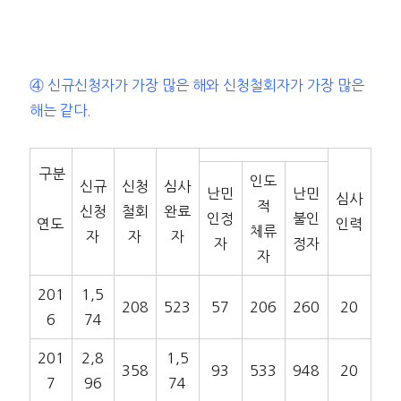
④ 신규신청자가 가장 많은 해와 신청철회자가 가장 많은
해는 같다.
구분
인도
신규
신청
심사
난민
난민
심사
적
신청
철회
완료
인정
불인
연도
인력
체류
자
자
자
자
정자
자
201
1,5
208
523
57
206
260
20
6
74
201
2,8
1,5
358
93
533
948
20
7
96
74