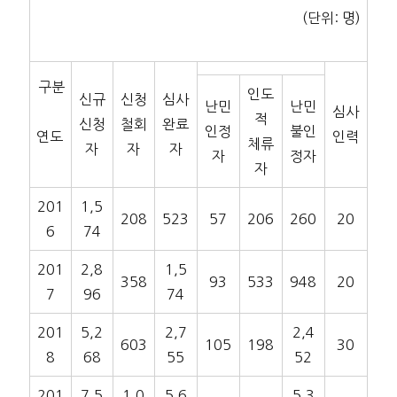
(단위: 명)
구분
인도
신규
신청
심사
난민
난민
심사
적
신청
철회
완료
인정
불인
연도
인력
체류
자
자
자
자
정자
자
201
1,5
208
523
57
206
260
20
6
74
201
2,8
1,5
358
93
533
948
20
7
96
74
201
5,2
2,7
2,4
603
105
198
30
8
68
55
52
201
7,5
1,0
5,6
5,3