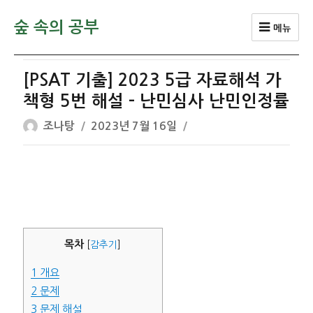
숲 속의 공부
메뉴
[PSAT 기출] 2023 5급 자료해석 가
책형 5번 해설 – 난민심사 난민인정률
글
작
조나탕
2023년 7월 16일
쓴
성
이
일
자
목차
[
감추기
]
1
개요
2
문제
3
문제 해설