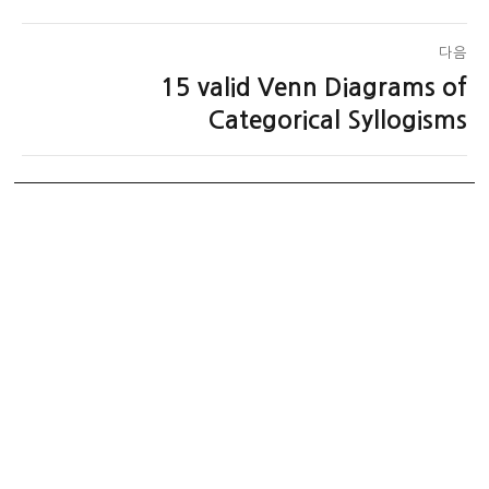
색
글:
다음
15 valid Venn Diagrams of
다
음
Categorical Syllogisms
글: