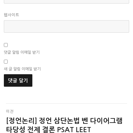
웹사이트
댓글 알림 이메일 받기
새 글 알림 이메일 받기
글
이전
[정언논리] 정언 삼단논법 벤 다이어그램
이
탐
전
타당성 전제 결론 PSAT LEET