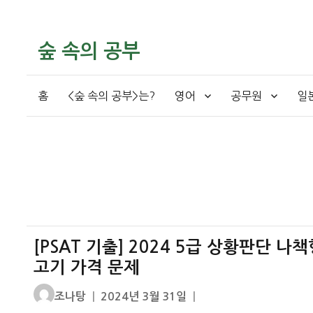
숲 속의 공부
홈
<숲 속의 공부>는?
영어
공무원
일
[PSAT 기출] 2024 5급 상황판단 나
고기 가격 문제
글
작
조나탕
2024년 3월 31일
쓴
성