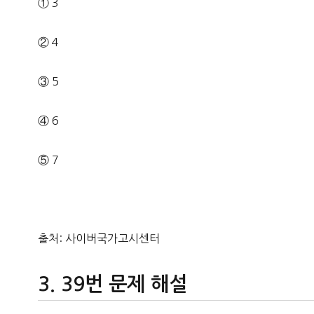
① 3
② 4
③ 5
④ 6
⑤ 7
출처: 사이버국가고시센터
39번 문제 해설