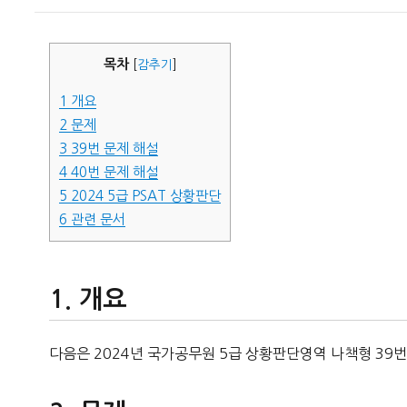
이
일
자
목차
[
감추기
]
1
개요
2
문제
3
39번 문제 해설
4
40번 문제 해설
5
2024 5급 PSAT 상황판단
6
관련 문서
개요
다음은 2024년 국가공무원 5급 상황판단영역 나책형 39번,