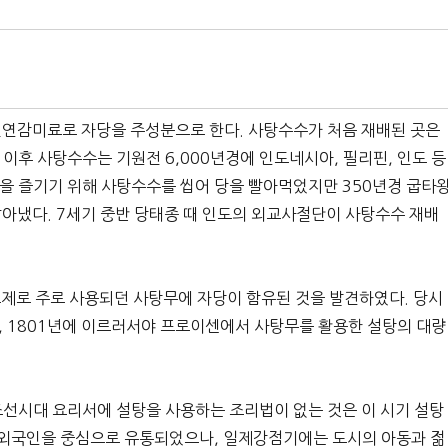
천연감미료로 자당을 주성분으로 한다. 사탕수수가 처음 재배된 곳은
 이후 사탕수수는 기원전 6,000년경에 인도네시아, 필리핀, 인도 등
을 즐기기 위해 사탕수수를 씹어 당을 빨아먹었지만 350년경 굽타
아냈다. 7세기 중반 당태종 때 인도의 외교사절단이 사탕수수 재배
치료제로 주로 사용되던 사탕무에 자당이 함유된 것을 발견하였다. 당시
 1801년에 이르러서야 프로이센에서 사탕무를 활용한 설탕의 대량
선시대 요리서에 설탕을 사용하는 조리법이 없는 것은 이 시기 설탕
 외국인을 중심으로 유통되었으나, 일제강점기에는 도시의 아동과 젊