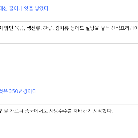
대신 꿀이나 엿을 넣었다.
육류,
, 찬류,
등에도 설탕을 넣는 신식요리법
지 않던
생선류
김치류
것은 350년경이다.
법을 가르쳐 중국에서도 사탕수수를 재배하기 시작했다.