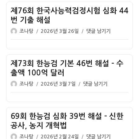
자
한
국
제76회 한국사능력검정시험 심화 44
사
번 기출 해설
능
글
작
제
조나탕
2026년 3월 26일
댓글 남기기
력
쓴
성
76
검
이
일
회
정
자
한
시
국
제73회 한능검 기본 46번 해설 – 수
험
사
심
출액 100억 달러
능
화
글
작
제
조나탕
2026년 3월 7일
댓글 남기기
력
39
쓴
성
73
검
번
이
일
회
정
기
자
한
시
출
능
69회 한능검 심화 39번 해설 – 신한
험
해
검
심
공사, 농지 개혁법
설
기
화
글
작
69
조나탕
2026년 2월 24일
댓글 남기기
본