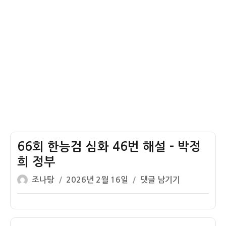
전
혁
태
법
일
분
신
사
건
66회 한능검 심화 46번 해설 – 박정
희 정부
글
작
66
조나탕
2026년 2월 16일
댓글 남기기
쓴
성
회
이
일
한
자
능