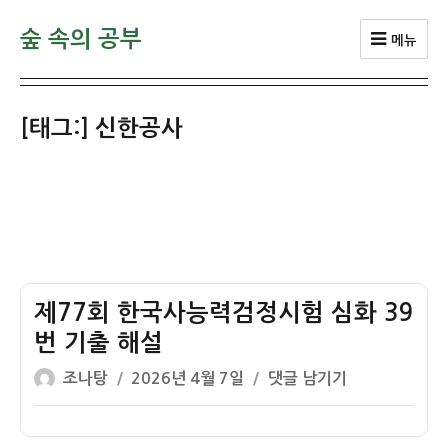
숲 속의 공부
메뉴
[태그:]
신한공사
제77회 한국사능력검정시험 심화 39
번 기출 해설
글
작
제
조나탕
2026년 4월 7일
댓글 남기기
쓴
성
77
이
일
회