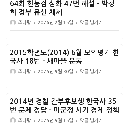
검
64회 한능검 심화 47번 해설 – 박정
심
희 정부 유신 체제
화
글
작
64
조나탕
2026년 2월 15일
댓글 남기기
46
쓴
성
회
번
이
일
한
해
자
능
설
검
2015학년도(2014) 6월 모의평가 한
–
심
박
국사 18번 – 새마을 운동
화
정
글
작
2015
조나탕
2025년 9월 30일
댓글 남기기
47
희
쓴
성
학
번
정
이
일
년
해
부
자
도
설
(2014)
2014년 경찰 간부후보생 한국사 35
–
6
박
번 문제 정답 – 미군정 시기 경제 정책
월
정
글
작
2014
조나탕
2025년 9월 15일
댓글 남기기
모
희
쓴
성
년
의