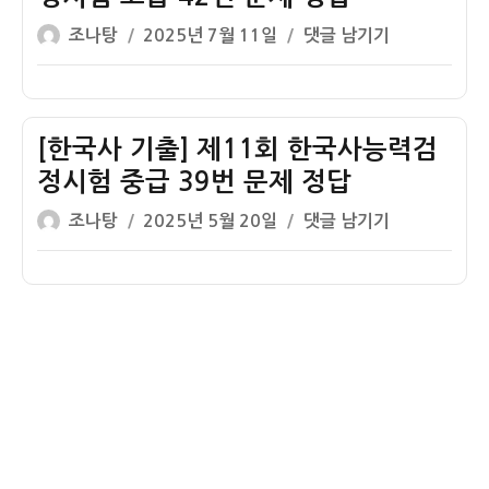
한
사
군
글
작
[한
조나탕
2025년 7월 11일
댓글 남기기
국
15
정
쓴
성
국
사
번
시
이
일
사
B
–
기
자
기
책
미
경
출]
[한국사 기출] 제11회 한국사능력검
형
군
제
제
18
정시험 중급 39번 문제 정답
정
정
14
번
시
책
글
작
[한
조나탕
2025년 5월 20일
댓글 남기기
회
문
기
쓴
성
국
한
제
경
이
일
사
국
정
제
자
기
사
답
정
출]
능
–
책
제
력
일
11
검
제
회
정
의
한
시
토
국
험
지