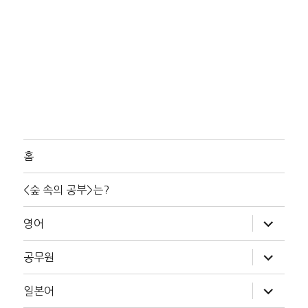
홈
<숲 속의 공부>는?
하
영어
위
메
뉴
하
공무원
확
위
장
메
뉴
하
일본어
확
위