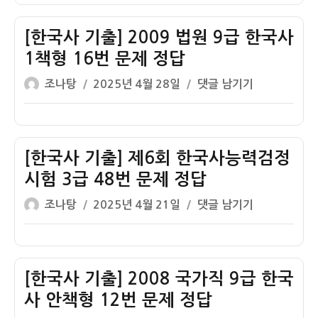
자
기
출]
[한국사 기출] 2009 법원 9급 한국사
제
1책형 16번 문제 정답
9
글
작
[한
조나탕
2025년 4월 28일
댓글 남기기
회
쓴
성
국
한
이
일
사
국
자
기
사
출]
[한국사 기출] 제6회 한국사능력검정
능
2009
력
시험 3급 48번 문제 정답
법
검
글
작
[한
조나탕
2025년 4월 21일
댓글 남기기
원
정
쓴
성
국
9
시
이
일
사
급
험
자
기
한
3
출]
[한국사 기출] 2008 국가직 9급 한국
국
급
제
사
사 안책형 12번 문제 정답
47
6
1
번