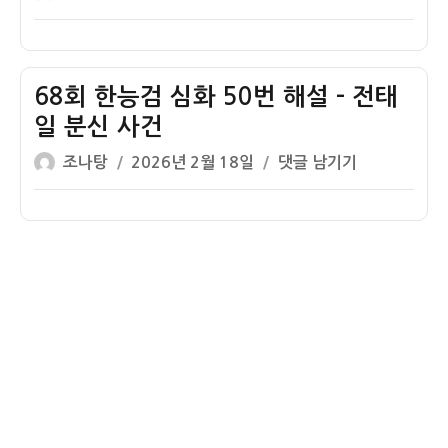
44
쓴
성
회
46
번
이
일
한
번
기
자
능
해
출
검
68회 한능검 심화 50번 해설 – 전태
설
해
심
–
일 분신 사건
설
화
수
글
작
68
조나탕
2026년 2월 18일
댓글 남기기
39
출
쓴
성
회
번
액
이
일
한
해
100
자
능
설
억
검
–
달
심
신
러
화
한
50
공
번
사,
해
농
설
지
–
개