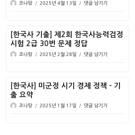
글
작
[한
조나탕
2025년 4월 13일
댓글 남기기
회
책
문
쓴
성
국
한
형
제
이
일
사
국
16
정
자
기
사
번
답
출]
[한국사 기출] 제2회 한국사능력검정
능
문
2008
력
시험 2급 30번 문제 정답
제
국
검
정
글
작
[한
조나탕
2025년 2월 28일
댓글 남기기
가
정
답
쓴
성
국
직
시
이
일
사
9
험
자
기
급
3
출]
[한국사] 미군정 시기 경제 정책 – 기
한
급
제
국
출 요약
48
2
사
번
글
작
[한
조나탕
2025년 1월 17일
댓글 남기기
회
안
문
쓴
성
국
한
책
제
이
일
사]
국
형
정
자
미
사
12
답