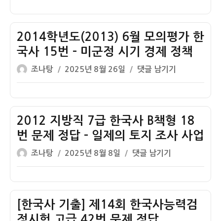
정
이
일
경
평
부
자
찰
가
유
간
2014학년도(2013) 6월 모의평가 한
한
신
부
국
국사 15번 – 미군정 시기 경제 정책
체
후
사
제
글
작
2014
조나탕
2025년 8월 26일
댓글 남기기
보
18
쓴
성
학
생
번
이
일
년
한
–
자
도
국
새
(2013)
2012 지방직 7급 한국사 B책형 18
사
마
6
35
번 문제 정답 – 일제의 토지 조사 사업
을
월
번
운
글
작
2012
조나탕
2025년 8월 8일
댓글 남기기
모
문
동
쓴
성
지
의
제
이
일
방
평
정
자
직
가
답
7
[한국사 기출] 제14회 한국사능력검
한
–
급
국
정시험 고급 42번 문제 정답
미