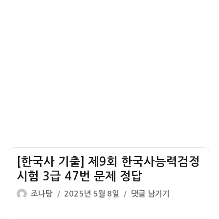
사
고
조
능
급
사
력
42
사
검
번
업
정
문
시
제
험
정
중
답
급
39
번
문
제
[한국사 기출] 제9회 한국사능력검정
정
답
시험 3급 47번 문제 정답
글
작
[한
조나탕
2025년 5월 8일
댓글 남기기
쓴
성
국
이
일
사