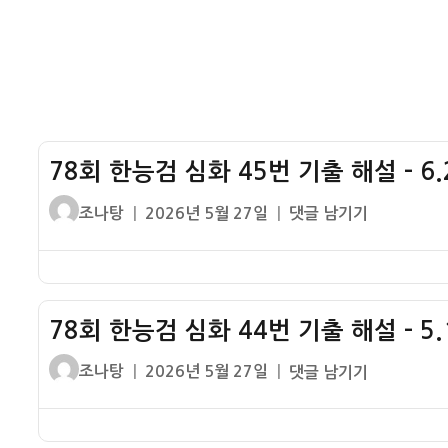
출
정
해
부
설
–
4.19
혁
명
78회 한능검 심화 45번 기출 해설 – 6.
글
작
78
조나탕
2026년 5월 27일
댓글 남기기
쓴
성
회
이
일
한
자
능
검
78회 한능검 심화 44번 기출 해설 – 5
심
화
글
작
78
조나탕
2026년 5월 27일
댓글 남기기
45
쓴
성
회
번
이
일
한
기
자
능