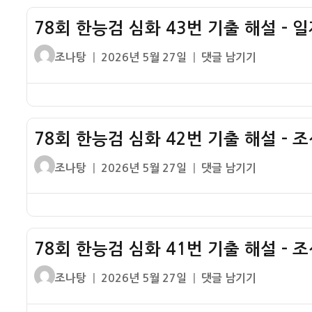
출
검
해
78회 한능검 심화 43번 기출 해설 – 
심
설
화
글
작
78
조나탕
2026년 5월 27일
댓글 남기기
–
44
쓴
성
회
6.25
번
이
일
한
전
기
자
능
쟁
출
검
해
78회 한능검 심화 42번 기출 해설 – 
심
설
화
글
작
78
조나탕
2026년 5월 27일
댓글 남기기
–
43
쓴
성
회
5.10
번
이
일
한
총
기
자
능
선
출
검
거
해
78회 한능검 심화 41번 기출 해설 – 
심
설
화
글
작
78
조나탕
2026년 5월 27일
댓글 남기기
–
42
쓴
성
회
일
번
이
일
한