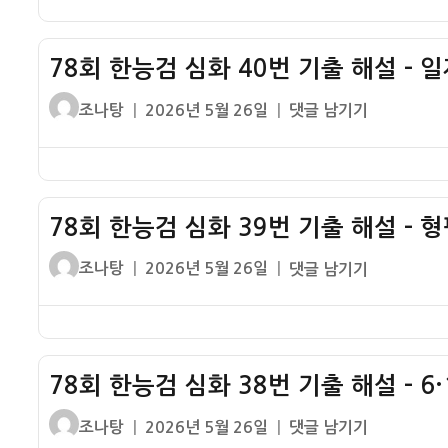
제
기
자
능
강
출
검
점
해
78회 한능검 심화 40번 기출 해설 – 
심
기
설
화
사
글
작
78
조나탕
2026년 5월 26일
댓글 남기기
–
41
회
쓴
성
회
조
번
문
이
일
한
선
기
화
자
능
의
출
검
용
해
78회 한능검 심화 39번 기출 해설 – 
심
대
설
화
글
작
78
조나탕
2026년 5월 26일
댓글 남기기
–
40
쓴
성
회
조
번
이
일
한
선
기
자
능
어
출
검
연
해
78회 한능검 심화 38번 기출 해설 – 6
심
구
설
화
회
글
작
78
조나탕
2026년 5월 26일
댓글 남기기
–
39
쓴
성
회