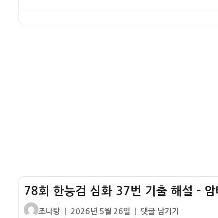
일
번
이
일
한
제
기
자
능
민
출
검
족
해
심
말
설
화
살
–
38
통
형
번
치
평
기
운
출
동
해
설
–
6·10
만
세
78회 한능검 심화 37번 기출 해설 – 
운
동
글
작
78
조나탕
2026년 5월 26일
댓글 남기기