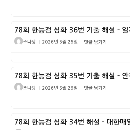
쓴
성
회
이
일
한
자
능
검
78회 한능검 심화 36번 기출 해설 – 
심
화
글
작
78
조나탕
2026년 5월 26일
댓글 남기기
37
쓴
성
회
번
이
일
한
기
자
능
출
검
해
78회 한능검 심화 35번 기출 해설 – 
심
설
화
글
작
78
조나탕
2026년 5월 26일
댓글 남기기
–
36
쓴
성
회
암
번
이
일
한
태
기
자
능
도
출
검
소
해
78회 한능검 심화 34번 해설 – 대한
심
작
설
화