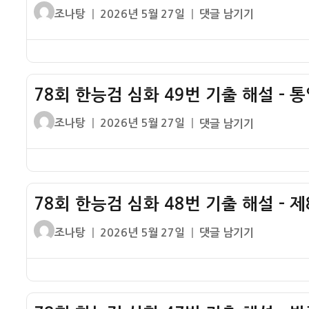
글
작
78
조나탕
2026년 5월 27일
댓글 남기기
쓴
성
회
이
일
한
자
능
검
78회 한능검 심화 49번 기출 해설 – 
심
화
글
작
78
조나탕
2026년 5월 27일
댓글 남기기
50
쓴
성
회
번
이
일
한
기
자
능
출
검
해
78회 한능검 심화 48번 기출 해설 – 
심
설
화
글
작
78
조나탕
2026년 5월 27일
댓글 남기기
–
49
쓴
성
회
부
번
이
일
한
산
기
자
능
지
출
검
역
해