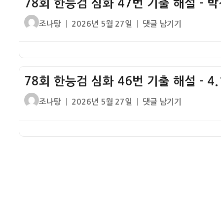
78회 한능검 심화 47번 기출 해설 – 
심
역
설
화
사
글
작
78
조나탕
2026년 5월 27일
댓글 남기기
–
48
쓴
성
회
통
번
이
일
한
일
기
자
능
을
출
검
위
해
78회 한능검 심화 46번 기출 해설 – 4.
심
한
설
화
노
글
작
78
조나탕
2026년 5월 27일
댓글 남기기
–
47
력
쓴
성
회
제
번
이
일
한
8
기
자
능
차
출
검
개
해
심
헌
설
화
–
46
박
번
정
기
희