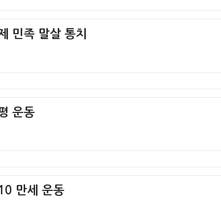
일제 민족 말살 통치
형평 운동
·10 만세 운동