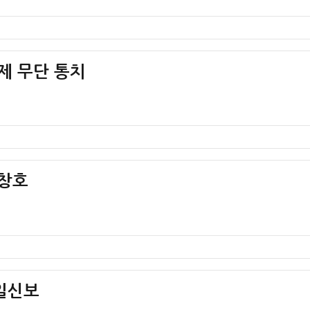
일제 무단 통치
안창호
매일신보