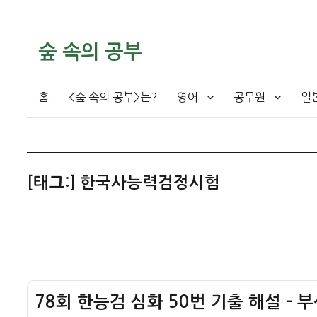
숲 속의 공부
홈
<숲 속의 공부>는?
영어
공무원
일
[태그:]
한국사능력검정시험
78회 한능검 심화 50번 기출 해설 – 