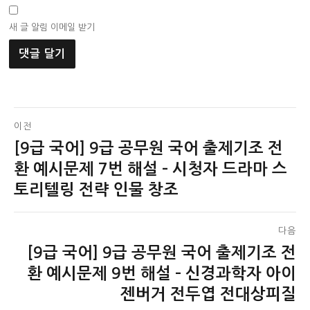
새 글 알림 이메일 받기
글
이전
[9급 국어] 9급 공무원 국어 출제기조 전
이
탐
전
환 예시문제 7번 해설 – 시청자 드라마 스
색
글:
토리텔링 전략 인물 창조
다음
[9급 국어] 9급 공무원 국어 출제기조 전
다
음
환 예시문제 9번 해설 – 신경과학자 아이
글:
젠버거 전두엽 전대상피질