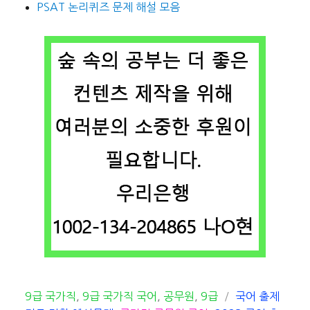
PSAT 논리퀴즈 문제 해설 모음
카
태
9급 국가직
,
9급 국가직 국어
,
공무원
,
9급
국어 출제