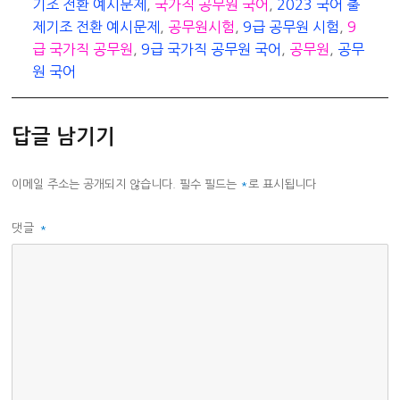
테
그
기조 전환 예시문제
,
국가직 공무원 국어
,
2023 국어 출
고
제기조 전환 예시문제
,
공무원시험
,
9급 공무원 시험
,
9
리
급 국가직 공무원
,
9급 국가직 공무원 국어
,
공무원
,
공무
원 국어
답글 남기기
이메일 주소는 공개되지 않습니다.
필수 필드는
*
로 표시됩니다
댓글
*