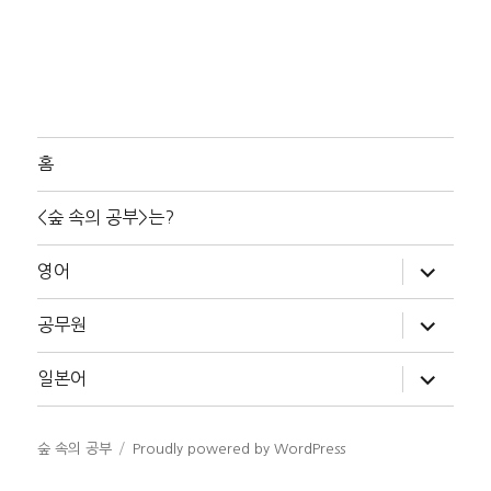
홈
<숲 속의 공부>는?
하
영어
위
메
뉴
하
공무원
확
위
장
메
뉴
하
일본어
확
위
장
메
뉴
확
숲 속의 공부
Proudly powered by WordPress
장