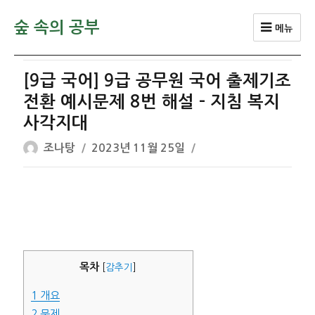
숲 속의 공부
메뉴
[9급 국어] 9급 공무원 국어 출제기조
전환 예시문제 8번 해설 – 지침 복지
사각지대
글
작
조나탕
2023년 11월 25일
쓴
성
이
일
자
목차
[
감추기
]
1
개요
2
문제