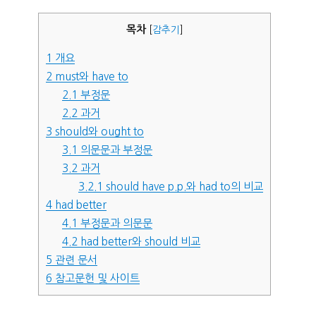
자
목차
[
감추기
]
1
개요
2
must와 have to
2.1
부정문
2.2
과거
3
should와 ought to
3.1
의문문과 부정문
3.2
과거
3.2.1
should have p.p.와 had to의 비교
4
had better
4.1
부정문과 의문문
4.2
had better와 should 비교
5
관련 문서
6
참고문헌 및 사이트