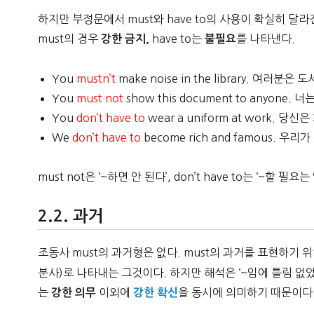
하지만 부정문에서 must와 have to의 사용이 확실히 
must의 경우
have to는
를 나타낸다.
강한 금지,
불필요
You
mustn’t
make noise in the library. 여러
You
must not
show this document to anyon
You
don’t have to
wear a uniform at work.
We
don’t have to
become rich and famous.
must not은 ‘~하면 안 된다’, don’t have to는 ‘~할 
과거
조동사 must의 과거형은 없다. must의 과거를 표현하기
분사)로 나타내는 그것이다. 하지만 해석은 ‘~임에 틀림 없
는
이외에
을 동시에 의미하기 때문이다
강한 의무
강한 확신