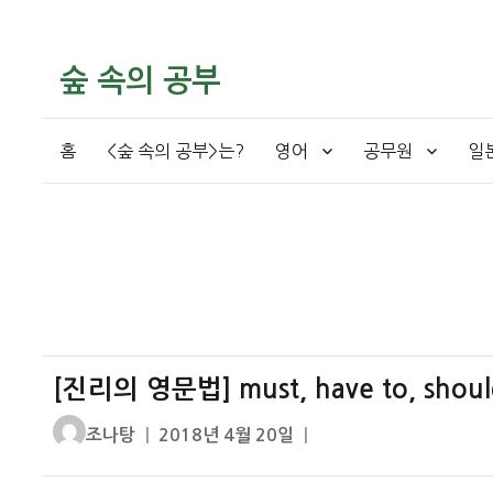
숲 속의 공부
홈
<숲 속의 공부>는?
영어
공무원
일
[진리의 영문법] must, have to, shoul
글
작
조나탕
2018년 4월 20일
쓴
성
이
일