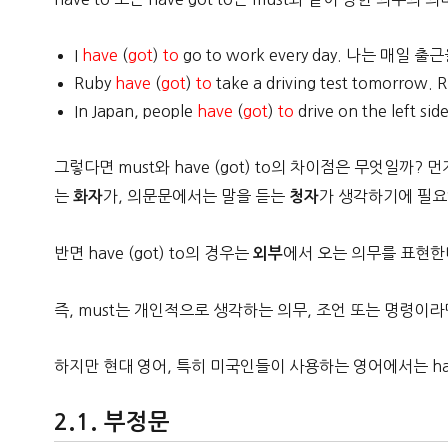
I
have
(
got
)
to
go to work every day. 나는 매일 
Ruby
have
(
got
)
to
take a driving test tomor
In Japan, people
have
(
got
)
to
drive on the lef
그렇다면 must와 have (got) to의 차이점은 무엇일까? 먼
는
가, 의문문에서는 말을 듣는
가 생각하기에 필요
화자
청자
반면 have (got) to의 경우는
에서 오는 의무를 표현한
외부
즉, must는 개인적으로 생각하는 의무, 조언 또는 명령이라
하지만 현대 영어, 특히 미국인들이 사용하는 영어에서는 hav
부정문