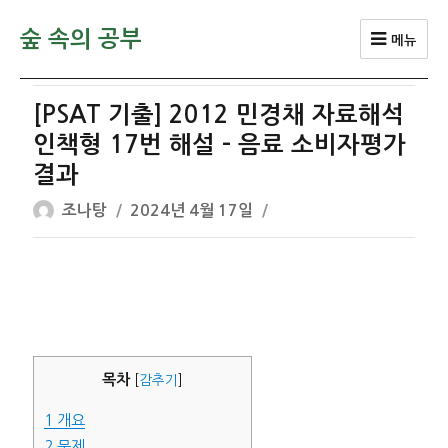
숲 속의 공부
메뉴
[PSAT 기출] 2012 민경채 자료해석
인책형 17번 해설 – 음료 소비자평가
결과
글
작
조나탕
2024년 4월 17일
쓴
성
이
일
자
목차
[
감추기
]
1
개요
2
문제