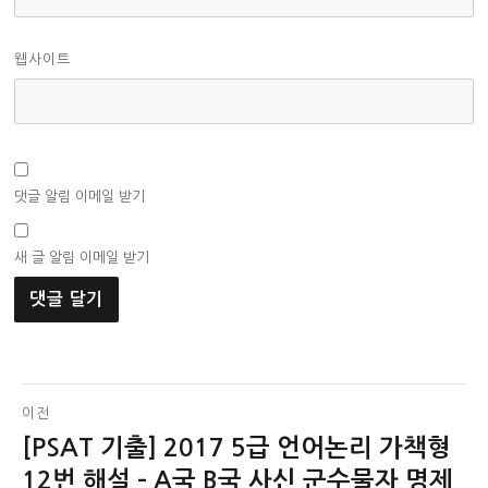
웹사이트
댓글 알림 이메일 받기
새 글 알림 이메일 받기
글
이전
[PSAT 기출] 2017 5급 언어논리 가책형
이
탐
전
12번 해설 – A국 B국 사신 군수물자 명제