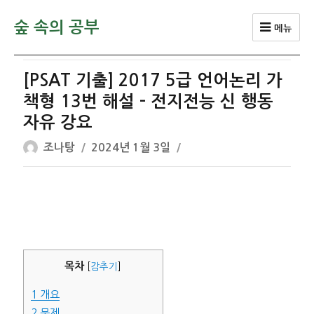
숲 속의 공부
메뉴
[PSAT 기출] 2017 5급 언어논리 가
책형 13번 해설 – 전지전능 신 행동
자유 강요
글
작
조나탕
2024년 1월 3일
쓴
성
이
일
자
목차
[
감추기
]
1
개요
2
문제