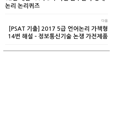
색
글:
논리 논리퀴즈
다음
[PSAT 기출] 2017 5급 언어논리 가책형
다
음
14번 해설 – 정보통신기술 논쟁 가전제품
글: