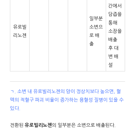
간에서
담즙을
일부분
통해
유로빌
소변으
소장을
리노젠
로 배
배출
출
후 대
변 배
설
ㄱ. 소변 내 유로빌리노젠의 양이 정상치보다 높으면, 혈
액의 적혈구 파괴 비율이 증가하는 용혈성 질병이 있을 수
있다.
전환된
의 일부분은 소변으로 배출된다.
유로빌리노젠