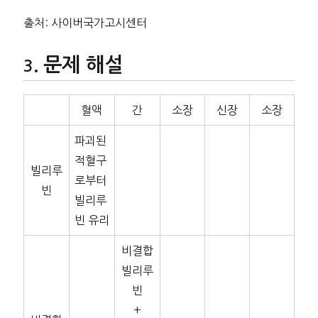
출처: 사이버국가고시센터
문제 해설
혈액
간
소장
신장
소장
파괴된
적혈구
빌리루
로부터
빈
빌리루
빈 유리
비결합
빌리루
빈
+