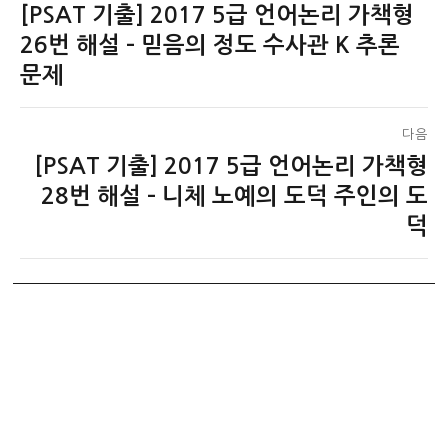
[PSAT 기출] 2017 5급 언어논리 가책형
이
탐
전
26번 해설 – 믿음의 정도 수사관 K 추론
색
글:
문제
다음
[PSAT 기출] 2017 5급 언어논리 가책형
다
음
28번 해설 – 니체 노예의 도덕 주인의 도
글:
덕