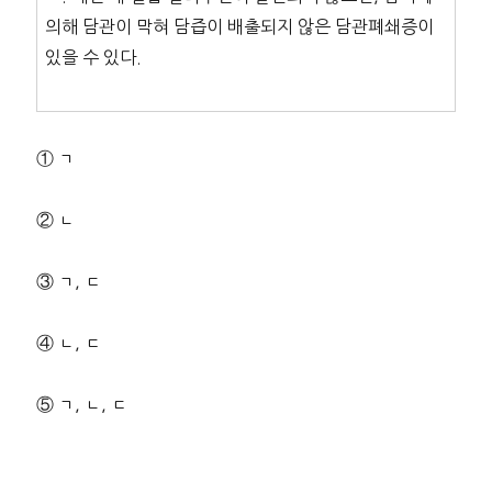
의해 담관이 막혀 담즙이 배출되지 않은 담관폐쇄증이
있을 수 있다.
① ㄱ
② ㄴ
③ ㄱ, ㄷ
④ ㄴ, ㄷ
⑤ ㄱ, ㄴ, ㄷ