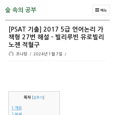
숲 속의 공부
메뉴
[PSAT 기출] 2017 5급 언어논리 가
책형 27번 해설 – 빌리루빈 유로빌리
노젠 적혈구
글
작
조나탕
2024년 1월 7일
쓴
성
이
일
자
목차
[
감추기
]
1
개요
2
문제