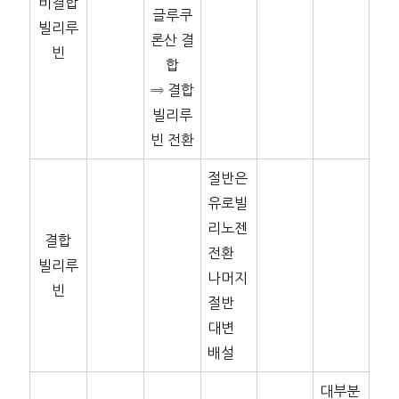
비결합
글루쿠
빌리루
론산 결
빈
합
⇒ 결합
빌리루
빈 전환
절반은
유로빌
리노젠
결합
전환
빌리루
나머지
빈
절반
대변
배설
대부분