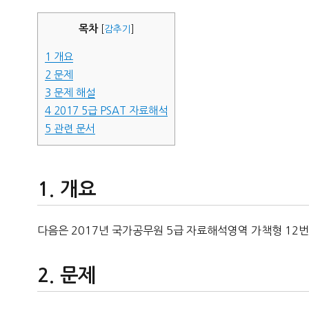
자
목차
[
감추기
]
1
개요
2
문제
3
문제 해설
4
2017 5급 PSAT 자료해석
5
관련 문서
개요
다음은 2017년 국가공무원 5급 자료해석영역 가책형 12번
문제