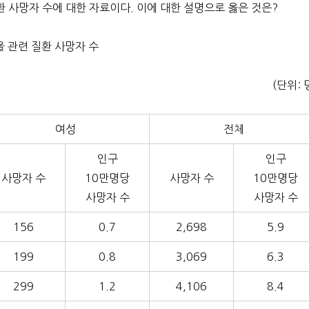
 질환 사망자 수에 대한 자료이다. 이에 대한 설명으로 옳은 것은?
올 관련 질환 사망자 수
(단위: 
여성
전체
인구
인구
사망자 수
10만명당
사망자 수
10만명당
사망자 수
사망자 수
156
0.7
2,698
5.9
199
0.8
3,069
6.3
299
1.2
4,106
8.4