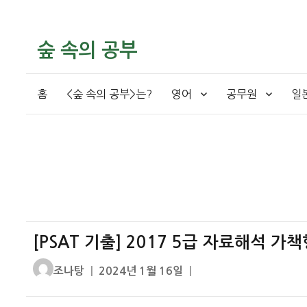
숲 속의 공부
홈
<숲 속의 공부>는?
영어
공무원
일
[PSAT 기출] 2017 5급 자료해석 가
글
작
조나탕
2024년 1월 16일
쓴
성
이
일