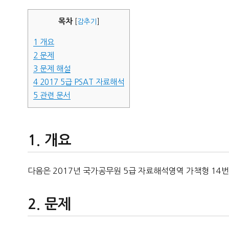
자
목차
[
감추기
]
1
개요
2
문제
3
문제 해설
4
2017 5급 PSAT 자료해석
5
관련 문서
개요
다음은 2017년 국가공무원 5급 자료해석영역 가책형 14번
문제