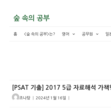
숲 속의 공부
홈
<숲 속의 공부>는?
영어
공무원
일
[PSAT 기출] 2017 5급 자료해석 가
글
작
조나탕
2024년 1월 16일
쓴
성
이
일