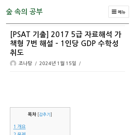
숲 속의 공부
메뉴
[PSAT 기출] 2017 5급 자료해석 가
책형 7번 해설 – 1인당 GDP 수학성
취도
글
작
조나탕
2024년 1월 15일
쓴
성
이
일
자
목차
[
감추기
]
1
개요
2
문제