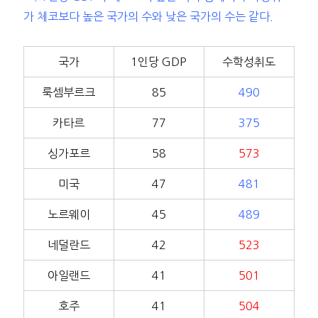
가 체코보다 높은 국가의 수와 낮은 국가의 수는 같다.
국가
1인당 GDP
수학성취도
룩셈부르크
85
490
카타르
77
375
싱가포르
58
573
미국
47
481
노르웨이
45
489
네덜란드
42
523
아일랜드
41
501
호주
41
504