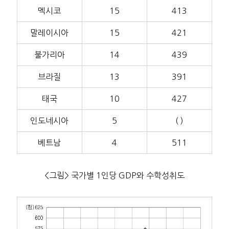
멕시코
15
413
말레이시아
15
421
불가리아
14
439
브라질
13
391
태국
10
427
인도네시아
5
( )
베트남
4
511
<그림> 국가별 1인당 GDP와 수학성취도