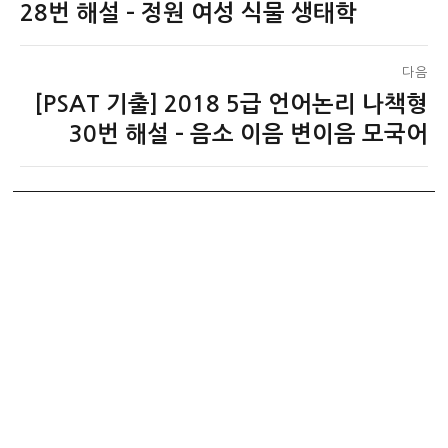
전
28번 해설 – 정원 여성 식물 생태학
색
글:
다음
[PSAT 기출] 2018 5급 언어논리 나책형
다
음
30번 해설 – 음소 이음 변이음 모국어
글: