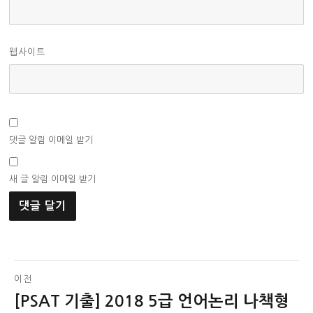
웹사이트
댓글 알림 이메일 받기
새 글 알림 이메일 받기
글
이전
[PSAT 기출] 2018 5급 언어논리 나책형
이
탐