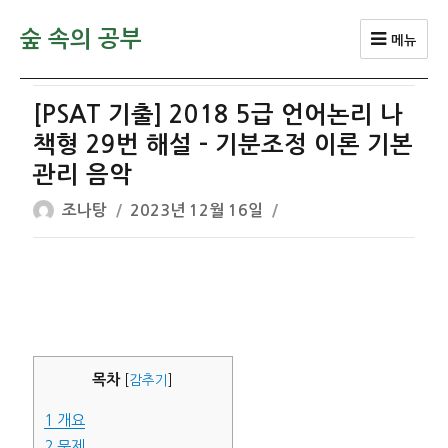
숲 속의 공부
메뉴
[PSAT 기출] 2018 5급 언어논리 나
책형 29번 해설 – 기분조정 이론 기본
관리 음악
글
작
조나탕
2023년 12월 16일
쓴
성
이
일
자
목차
[
감추기
]
1
개요
2
문제