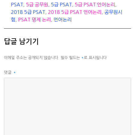
테
그
PSAT
,
5급 공무원
,
5급 PSAT
,
5급 PSAT 언어논리
,
고
2018 5급 PSAT
,
2018 5급 PSAT 언어논리
,
공무원시
리
험
,
PSAT 명제 논리
,
언어논리
답글 남기기
이메일 주소는 공개되지 않습니다.
필수 필드는
*
로 표시됩니다
댓글
*