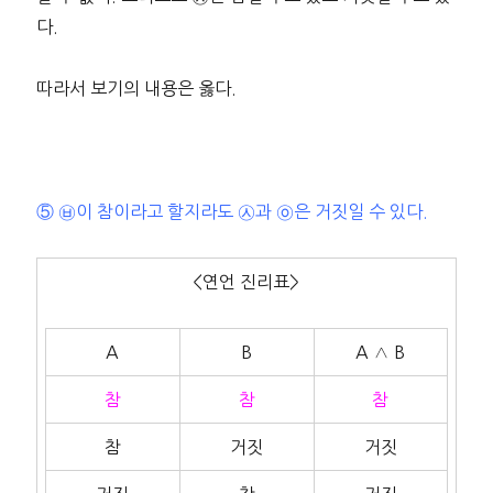
다.
따라서 보기의 내용은 옳다.
⑤ ㉥이 참이라고 할지라도 ㉦과 ㉧은 거짓일 수 있다.
<연언 진리표>
A
B
A ∧ B
참
참
참
참
거짓
거짓