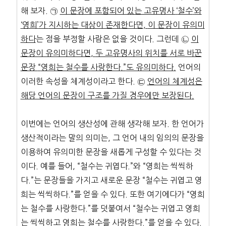
해 보자. ㉠
이 문장에 포함되어 있는 고유명사
‘
철수
’
와
‘
영희
’
가
지시하는 대상이 존재한다면
,
이 문장이 유의미
하다
는 점을 부정할 사람은 없을 것이다. 그런데 ㉡
이
문장이 유의미하다면
,
두 고유명사의 위치를 서로 바꾼
문장
“
영희는 철수를
사랑한다
.”
도 유의미하다
.
언어의
이러한 속성을 체계성이라고 한다. ㉢
언어의 체계성은
해당 언어의 문장이 구조를 가질 경우에만 보장된다
.
이번에는 언어의 생산성에 관해 생각해 보자. 한 언어가
생산적이라는 말의 의미는, 그 언어 내의 임의의 문장을
이용하여 유의미한 문장을 새롭게 구성할 수 있다는 것
이다. 예를 들어, “철수는 귀엽다.”와 “영희는 씩씩하
다.”는 문장들을 가지고 새로운 문장 “철수는 귀엽고 영
희는 씩씩하다.”를 얻을 수 있다. 또한 여기에다가 “영희
는 철수를 사랑한다.”를 덧붙여서 “철수는 귀엽고 영희
는 씩씩하고 영희는 철수를 사랑한다.”를 얻을 수 있다.