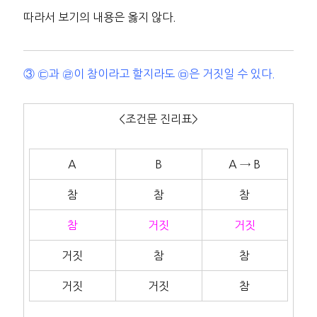
따라서 보기의 내용은 옳지 않다.
③ ㉢과 ㉣이 참이라고 할지라도 ㉤은 거짓일 수 있다.
<조건문 진리표>
A
B
A → B
참
참
참
참
거짓
거짓
거짓
참
참
거짓
거짓
참