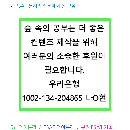
PSAT 논리퀴즈 문제 해설 모음
카
태
5급 언어논리
PSAT 언어논리
,
공무원 PSAT 기출
,