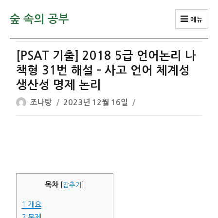
숲 속의 공부
메뉴
[PSAT 기출] 2018 5급 언어논리 나
책형 31번 해설 – 사고 언어 체계성
생산성 명제 논리
글
작
조나탕
2023년 12월 16일
쓴
성
이
일
자
목차
[
감추기
]
1
개요
2
문제