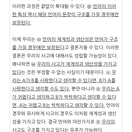
이러한 과정은 끝없이 확대될 수 있다. ㉣
언어의 이러
한 특성 역시 해당 언어의 문장이 구조를 가질 경우에만
보장된다
.
이제 우리는 ㉤
언어의 체계성과 생산성은 언어가 구조
를
가질 경우에만 보장된다
고 결론지을 수 있다. 이러한
결론은 우리의 사고에 대해서도 성립할 가능성이 있다.
왜냐하면 ㉥
우리의 사고가 체계성과 생산성을 가지고
있다
는 것은 부정할 수 없는 사실이기 때문이다. ㉦
우
리는
A
가
B
를
사랑한다고 생각할 수 있다면
, B
가
A
를
사랑한다고 생각할
수도 있다
.
뿐만 아니라 ㉧
우리는
A
가 귀엽다고 생각하고
B
가 씩씩하다고 생각할 수 있다
면
, A
는 귀엽고
B
는
씩씩하다고 생각할 수 있다
.
언어의
경우와 유사하게 사고의 경우도 이처럼 체계성과 생산
성을 가지고 있다. 결국 언어와 마찬가지로 ㉨
우리의
사고도 구조를 가지고 있다
는 유추가 가능하다.