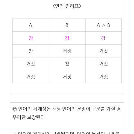
<연언 진리표>
A
B
A ∧ B
참
참
참
참
거짓
거짓
거짓
참
거짓
거짓
거짓
거짓
㉢ 언어의 체계성은 해당 언어의 문장이 구조를 가질 경
우에만 보장된다.