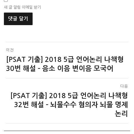
새 글 알림 이메일 받기
글
이전
[PSAT 기출] 2018 5급 언어논리 나책형
이
탐
전
30번 해설 – 음소 이음 변이음 모국어
색
글:
다음
[PSAT 기출] 2018 5급 언어논리 나책형
다
음
32번 해설 – 뇌물수수 혐의자 뇌물 명제
글:
논리